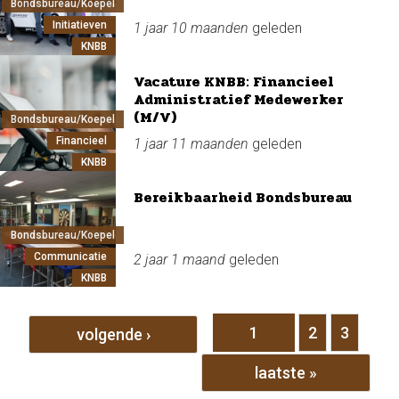
Bondsbureau/Koepel
Initiatieven
1 jaar 10 maanden
geleden
KNBB
Vacature KNBB: Financieel
Administratief Medewerker
(M/V)
Bondsbureau/Koepel
Financieel
1 jaar 11 maanden
geleden
KNBB
Bereikbaarheid Bondsbureau
Bondsbureau/Koepel
Communicatie
2 jaar 1 maand
geleden
KNBB
Pagina's
1
2
3
volgende ›
laatste »