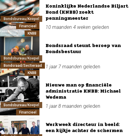
Koninklijke Nederlandse Biljart
Bond (KNBB) zoekt
penningmeester
Bondsbureau/Koepel
Financieel
10 maanden 4 weken
geleden
KNBB
Bondsraad steunt beroep van
Bondsbestuur
Bondsbureau/Koepel
Bondsraad/Sectieraad
1 jaar 7 maanden
geleden
KNBB
Nieuwe man op financiële
administratie KNBB: Michael
Wedema
Bondsbureau/Koepel
1 jaar 8 maanden
geleden
Financieel
Werkweek directeur in beeld:
een kijkje achter de schermen