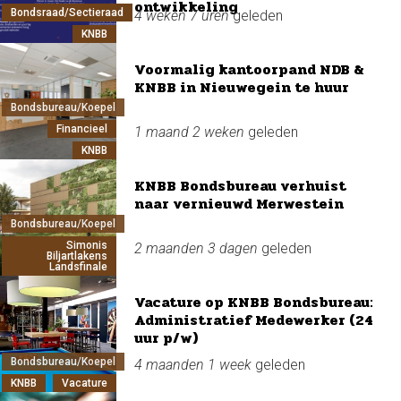
ontwikkeling
Bondsraad/Sectieraad
4 weken 7 uren
geleden
KNBB
Voormalig kantoorpand NDB &
KNBB in Nieuwegein te huur
Bondsbureau/Koepel
Financieel
1 maand 2 weken
geleden
KNBB
KNBB Bondsbureau verhuist
naar vernieuwd Merwestein
Bondsbureau/Koepel
Simonis
2 maanden 3 dagen
geleden
Biljartlakens
Landsfinale
Vacature op KNBB Bondsbureau:
Administratief Medewerker (24
uur p/w)
Bondsbureau/Koepel
4 maanden 1 week
geleden
KNBB
Vacature