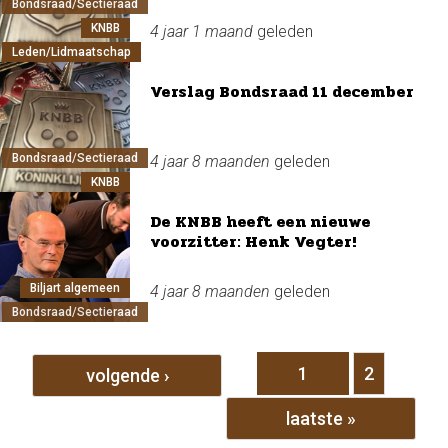
Bondsraad/Sectieraad
KNBB
4 jaar 1 maand
geleden
Leden/Lidmaatschap
Verslag Bondsraad 11 december
Bondsraad/Sectieraad
4 jaar 8 maanden
geleden
KNBB
De KNBB heeft een nieuwe
voorzitter: Henk Vegter!
Biljart algemeen
4 jaar 8 maanden
geleden
Bondsraad/Sectieraad
Pagina's
1
2
volgende ›
laatste »