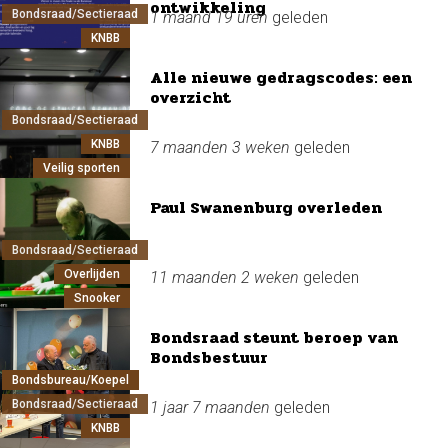
ontwikkeling
Bondsraad/Sectieraad
1 maand 19 uren
geleden
KNBB
Alle nieuwe gedragscodes: een
overzicht
Bondsraad/Sectieraad
KNBB
7 maanden 3 weken
geleden
Veilig sporten
Paul Swanenburg overleden
Bondsraad/Sectieraad
Overlijden
11 maanden 2 weken
geleden
Snooker
Bondsraad steunt beroep van
Bondsbestuur
Bondsbureau/Koepel
Bondsraad/Sectieraad
1 jaar 7 maanden
geleden
KNBB