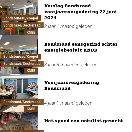
Verslag Bondsraad
voorjaarsvergadering 22 juni
2024
Bondsbureau/Koepel
Bondsraad/Sectieraad
2 jaar 1 maand
geleden
KNBB
Bondsraad eensgezind achter
energiebesluit KNBB
Bondsbureau/Koepel
Bondsraad/Sectieraad
3 jaar 8 maanden
geleden
KNBB
Voorjaarsvergadering
Bondsraad
Bondsraad/Sectieraad
4 jaar 1 maand
geleden
KNBB
Met spoed een notulist gezocht