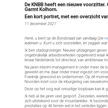
De KNBB heeft een nieuwe voorzitter
Garmt Kolhorn.
Een kort portret, met een overzicht va
11 december 2021
Henk, u bent op de Bondsraad van vandaag (zie
hi
iedereen u. Kunt u zich voorstellen, en zeggen wa
Ik ben stadsgroninger. Nieuwe uitdagingen geven 
ongebruikelijk arbeidsverleden opgeleverd waar ik 
leraar Nederlands tot directeur, van ambtenaar t
Na jaren interim-management in onder meer de ban
gewerkt en me daar onder meer ingezet om voor ri
Frankrijk gewoond en ondernomen. Op dit moment v
Noorden inzet voor de inburgering van nieuwkom
Deze op het oog wat onrustige loopbaan kan ik g
Ik heb al die jaren veel gesport. Zeezeilen, wiel
zich uitstekend voor de mountainbike. Ik bezond
prestaties op dit terrein wel in het verleden liggen.