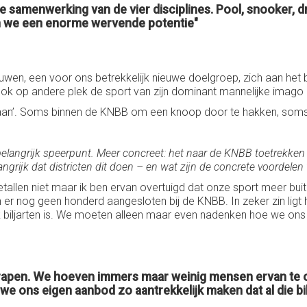
 de samenwerking van de vier disciplines. Pool, snooker
en we een enorme wervende potentie"
ouwen, een voor ons betrekkelijk nieuwe doelgroep, zich aan het b
k op andere plek de sport van zijn dominant mannelijke imago a
‘staan’. Soms binnen de KNBB om een knoop door te hakken, soms
langrijk speerpunt. Meer concreet: het naar de KNBB toetrekken v
rijk dat districten dit doen – en wat zijn de concrete voordelen vo
 getallen niet maar ik ben ervan overtuigd dat onze sport meer 
zijn er nog geen honderd aangesloten bij de KNBB. In zeker zin l
 biljarten is. We moeten alleen maar even nadenken hoe we ons 
oprapen. We hoeven immers maar weinig mensen ervan te ov
 ons eigen aanbod zo aantrekkelijk maken dat al die bil