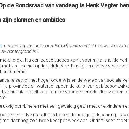
. Op de Bondsraad van vandaag is Henk Vegter be
n zijn plannen en ambities
er
het verslag van deze Bondsraad) verkozen tot nieuwe voorzitte
t uw achtergrond is?
me energie. Na een beetje succes komt voor mij al snel de herha
met veel plezier op terugkijk. Veel functies in diverse sectoren
ot ondernemer.
caire sector, het hoger onderwijs en de wereld van sociale verz
jk, provincies en waterschappen de kunst van gebiedsontwikkeli
erhuur ik mezelf zo af en toe voor een enkele klus. Zo ben ik nu
ers.
elukkig combineren met een geweldig gezin met drie kinderen e
erkoersen en halve marathons boden de nodige ontspanning. Ik wo
ig me daar nog zo’n twee keer per week aan. Ondertussen moet i