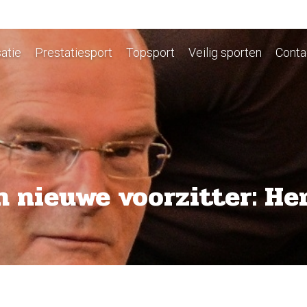
atie
Prestatiesport
Topsport
Veilig sporten
Conta
 nieuwe voorzitter: He