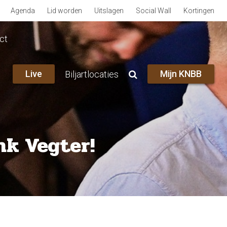
Agenda
Lid worden
Uitslagen
Social Wall
Kortingen
ct
Live
Mijn KNBB
Biljartlocaties
nk Vegter!