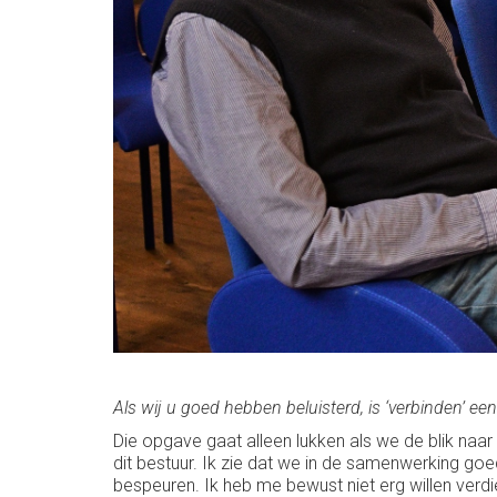
Als wij u goed hebben beluisterd, is ‘verbinden’ ee
Die opgave gaat alleen lukken als we de blik naa
dit bestuur. Ik zie dat we in de samenwerking go
bespeuren. Ik heb me bewust niet erg willen verd