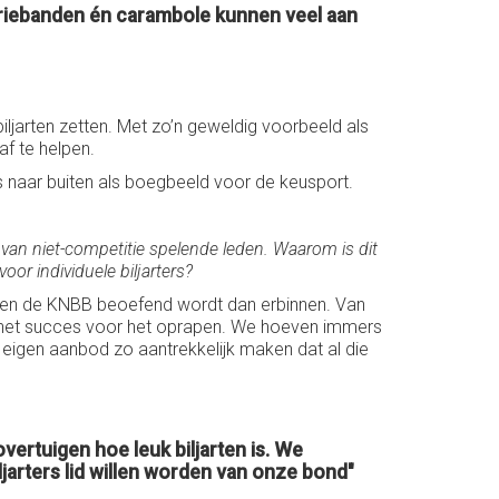
, driebanden én carambole kunnen veel aan
iljarten zetten. Met zo’n geweldig voorbeeld als
f te helpen.
 naar buiten als boegbeeld voor de keusport.
an niet-competitie spelende leden. Waarom is dit
or individuele biljarters?
buiten de KNBB beoefend wordt dan erbinnen. Van
igt het succes voor het oprapen. We hoeven immers
eigen aanbod zo aantrekkelijk maken dat al die
ertuigen hoe leuk biljarten is. We
jarters lid willen worden van onze bond"