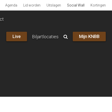
Agenda
Lid worden
Uitslagen
Social Wall
Kortingen
ct
Live
Mijn KNBB
Biljartlocaties