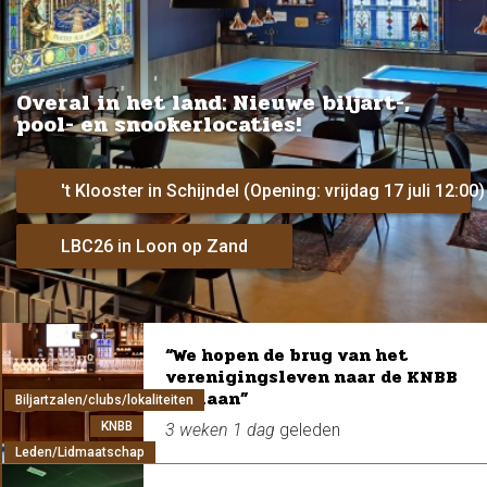
Overal in het land: Nieuwe biljart-,
pool- en snookerlocaties!
't Klooster in Schijndel (Opening: vrijdag 17 juli 12:00)
nt
LBC26 in Loon op Zand
“We hopen de brug van het
verenigingsleven naar de KNBB
te slaan”
Biljartzalen/clubs/lokaliteiten
KNBB
3 weken 1 dag
geleden
Leden/Lidmaatschap