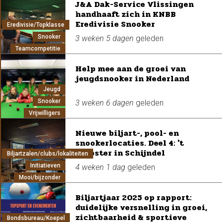
J&A Dak-Service Vlissingen
handhaaft zich in KNBB
Eredivisie Snooker
Eredivisie/Topklasse
Snooker
3 weken 5 dagen
geleden
Teamcompetitie
Help mee aan de groei van
jeugdsnooker in Nederland
Jeugd
Snooker
3 weken 6 dagen
geleden
Vrijwilligers
Nieuwe biljart-, pool- en
snookerlocaties. Deel 4: 't
Klooster in Schijndel
Biljartzalen/clubs/lokaliteiten
Initiatieven
4 weken 1 dag
geleden
Mooi/bijzonder
Biljartjaar 2025 op rapport:
duidelijke versnelling in groei,
zichtbaarheid & sportieve
Bondsbureau/Koepel