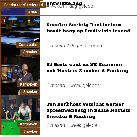
ontwikkeling
Bondsraad/Sectieraad
4 weken 1 dag
geleden
KNBB
Snooker Society Doetinchem
houdt hoop op Eredivisie levend
Competitie
1 maand 2 dagen
geleden
Snooker
Ed Geels wint na NK Senioren
ook Masters Snooker A Ranking
Kampioen
1 maand 1 week
geleden
Snooker
Ton Berkhout verslaat Werner
Spreeuwenberg in finale Masters
Snooker B Ranking
Kampioen
1 maand 1 week
geleden
Snooker