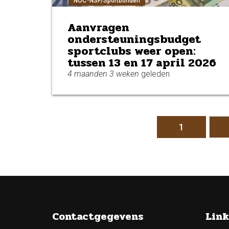
NOC*NSF/Sportbonden
Aanvragen
ondersteuningsbudget
sportclubs weer open:
tussen 13 en 17 april 2026
4 maanden 3 weken
geleden
Pagina's
1
Contactgegevens
Link