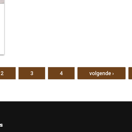
2
3
4
volgende ›
s