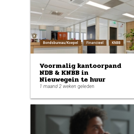
Bondsbureau/Koepel
Financieel
KNBB
Voormalig kantoorpand
NDB & KNBB in
Nieuwegein te huur
1 maand 2 weken
geleden