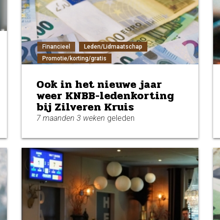
Financieel
Leden/Lidmaatschap
Promotie/korting/gratis
Ook in het nieuwe jaar
weer KNBB-ledenkorting
bij Zilveren Kruis
7 maanden 3 weken
geleden