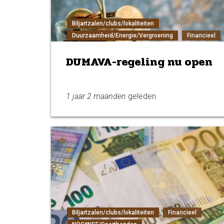
Biljartzalen/clubs/lokaliteiten
Duurzaamheid/Energie/Vergroening
Financieel
DUMAVA-regeling nu open
1 jaar 2 maanden
geleden
Biljartzalen/clubs/lokaliteiten
Financieel