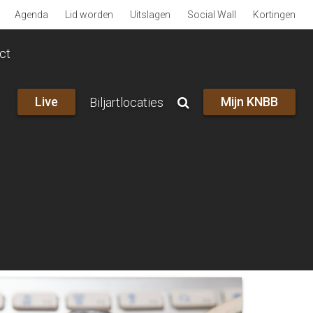
Agenda
Lid worden
Uitslagen
Social Wall
Kortingen
ct
Live
Mijn KNBB
Biljartlocaties