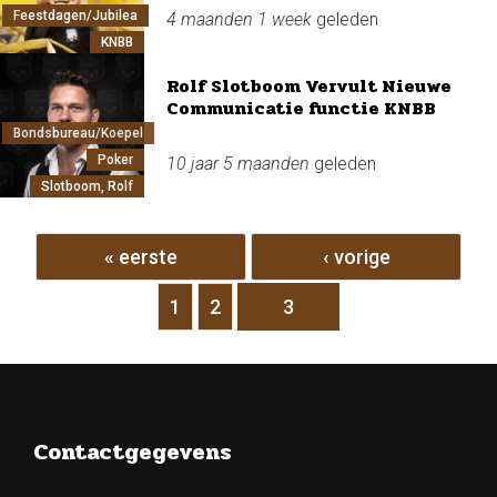
Feestdagen/Jubilea
4 maanden 1 week
geleden
KNBB
Rolf Slotboom Vervult Nieuwe
Communicatie functie KNBB
Bondsbureau/Koepel
Poker
10 jaar 5 maanden
geleden
Slotboom, Rolf
Pagina's
« eerste
‹ vorige
1
2
3
Contactgegevens