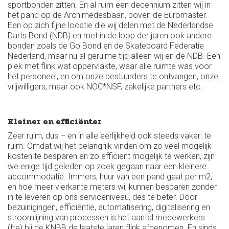
sportbonden zitten. En al ruim een decennium zitten wij in
het pand op de Archimedesbaan, boven de Euromaster.
Een op zich fijne locatie die wij delen met de Nederlandse
Darts Bond (NDB) en met in de loop der jaren ook andere
bonden zoals de Go Bond en de Skateboard Federatie
Nederland, maar nu al geruime tijd alleen wij en de NDB. Een
plek met flink wat oppervlakte, waar alle ruimte was voor
het personeel, en om onze bestuurders te ontvangen, onze
vrijwilligers, maar ook NOC*NSF, zakelijke partners etc.
Kleiner en efficiënter
Zeer ruim, dus – en in alle eerlijkheid ook steeds vaker: te
ruim. Omdat wij het belangrijk vinden om zo veel mogelijk
kosten te besparen en zo efficiënt mogelijk te werken, zijn
we enige tijd geleden op zoek gegaan naar een kleinere
accommodatie. Immers, huur van een pand gaat per m2,
en hoe meer vierkante meters wij kunnen besparen zonder
in te leveren op ons serviceniveau, des te beter. Door
bezuinigingen, efficiëntie, automatisering, digitalisering en
stroomlijning van processen is het aantal medewerkers
(fte) bij de KNBB de laatste jaren flink afgenomen. En sinds