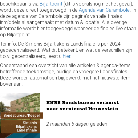
beschikbaar is via
Biljartpoint
(dit is vooralsnog niet het geval),
wordt deze direct toegevoegd in de
Agenda van Carambole
. In
deze agenda van Carambole zijn pagina's van alle finales
inmiddels al aangemaakt met datum & locatie. Alle overige
informatie wordt hier toegevoegd wanneer de finales live staan
op Biljartpoint.
Ter info: De Simonis Biljartlakens Landsfinale is per 2024
gedecentraliseerd. Wat dit betekent, en wat de verschillen zijn
t.o.v. gecentraliseerd, leest u
hier
.
Onderstaand een overzicht van alle artikelen & agenda-items
betreffende toekomstige, huidige en vroegere Landsfinales.
Deze worden automatisch bijgewerkt, met het nieuwste item
bovenaan.
KNBB Bondsbureau verhuist
naar vernieuwd Merwestein
Bondsbureau/Koepel
Simonis
2 maanden 5 dagen
geleden
Biljartlakens
Landsfinale