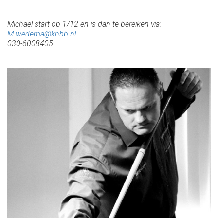
Michael start op 1/12 en is dan te bereiken via:
M.wedema@knbb.nl
030-6008405