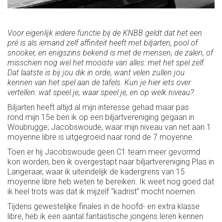
Voor eigenlijk iedere functie bij de KNBB geldt dat het een
pré is als iemand zelf affiniteit heeft met biljarten, pool of
snooker, en enigszins bekend is met de mensen, de zalen, of
misschien nog wel het mooiste van alles: met het spel zelf.
Dat laatste is bij jou dik in orde, want velen zullen jou
kennen van het spel aan de tafels. Kun je hier iets over
vertellen: wat speel je, waar speel je, en op welk niveau?
Biljarten heeft altijd al mijn interesse gehad maar pas
rond mijn 15e ben ik op een biljartvereniging gegaan in
Woubrugge; Jacobswoude, waar mijn niveau van net aan 1
moyenne libre is uitgegroeid naar rond de 7 moyenne.
Toen er hij Jacobswoude geen C1 team meer gevormd
kon worden, ben ik overgestapt naar biljartvereniging Plas in
Langeraar, waar ik uiteindelijk de kadergrens van 15
moyenne libre heb weten te bereiken. Ik weet nog goed dat
ik heel trots was dat ik mijzelf “kadrist” mocht noemen.
Tijdens gewestelijke finales in de hoofd- en extra klasse
libre, heb ik een aantal fantastische jongens leren kennen