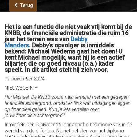
Terug
Het is een functie die niet vaak vrij komt bij de
KNBB, de financiële administratie die ruim 16
jaar het terrein was van
Debby
Manders
. Debby’s opvolger is inmiddels
bekend: Michael Wedema gaat het doen! U
kent Michael mogelijk, want hij is een actief
biljarter, die op goed niveau (o.a.) kader
speelt. In dit artikel stelt hij zich voor.
11 november 2024
NIEUWEGEIN –
Hoi Michael. De KNBB zocht naar iemand met een gedegen
financiële achtergrond, omdat er flink wat uitdagingen liggen
op financieel gebied. Kun je iets vertellen over
jouw financiële achtergrond?
Inmiddels ben ik alweer 25 jaar actief in het mooie vak in de
wereld van de cijfertjes. Na het behalen van het diploma
MBO- bedrijfsadministratie (lang geleden) ben ik begonnen