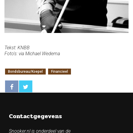
Tekst: KNBB
Foto's: via Michael Wedema
Bondsbureau/Koepel
Financieel
Contactgegevens
Snooker.nl is onderdeel van de