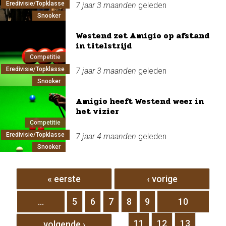
Eredivisie/Topklasse
7 jaar 3 maanden
geleden
Snooker
Westend zet Amigio op afstand
in titelstrijd
Competitie
Eredivisie/Topklasse
7 jaar 3 maanden
geleden
Snooker
Amigio heeft Westend weer in
het vizier
Competitie
Eredivisie/Topklasse
7 jaar 4 maanden
geleden
Snooker
Pagina's
« eerste
‹ vorige
…
5
6
7
8
9
10
11
12
13
volgende ›