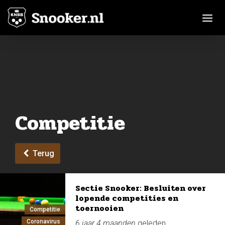
Toggle n
Competitie
Terug
Sectie Snooker: Besluiten over
lopende competities en
toernooien
Competitie
Coronavirus
6 jaar 4 maanden
geleden