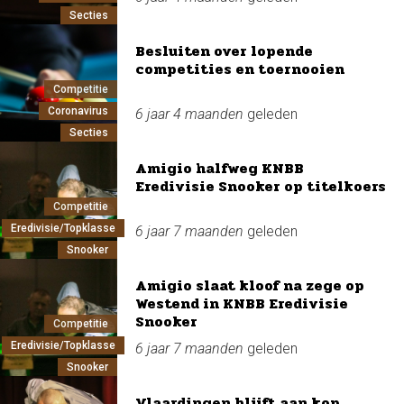
Secties
Besluiten over lopende
competities en toernooien
Competitie
Coronavirus
6 jaar 4 maanden
geleden
Secties
Amigio halfweg KNBB
Eredivisie Snooker op titelkoers
Competitie
Eredivisie/Topklasse
6 jaar 7 maanden
geleden
Snooker
Amigio slaat kloof na zege op
Westend in KNBB Eredivisie
Snooker
Competitie
Eredivisie/Topklasse
6 jaar 7 maanden
geleden
Snooker
Vlaardingen blijft aan kop