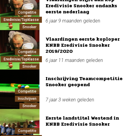
Eredivisie Snooker ondanks
eerste nederlaag
Competitie
Eredivisie/Topklasse
6 jaar 9 maanden
geleden
Snooker
Vlaardingen eerste koploper
KNBB Eredivisie Snooker
2019/2020
Competitie
Eredivisie/Topklasse
6 jaar 11 maanden
geleden
Snooker
Inschrijving Teamcompetitie
Snooker geopend
Competitie
Inschrijven
7 jaar 3 weken
geleden
Snooker
Eerste landstitel Westend in
KNBB Eredivisie Snooker
Competitie