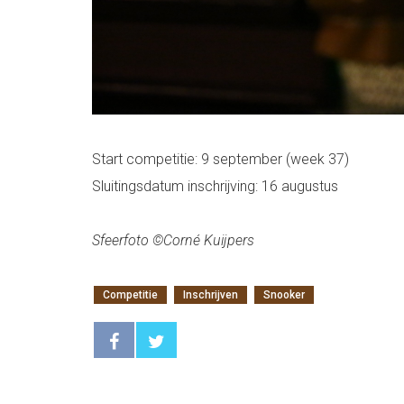
Start competitie: 9 september (week 37)
Sluitingsdatum inschrijving: 16 augustus
Sfeerfoto ©Corné Kuijpers
Competitie
Inschrijven
Snooker