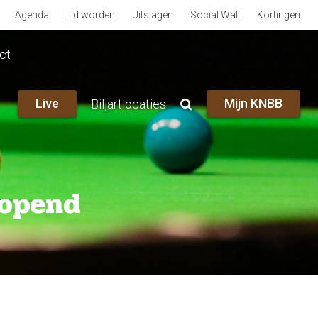
Agenda
Lid worden
Uitslagen
Social Wall
Kortingen
ct
Live
Mijn KNBB
Biljartlocaties
eopend