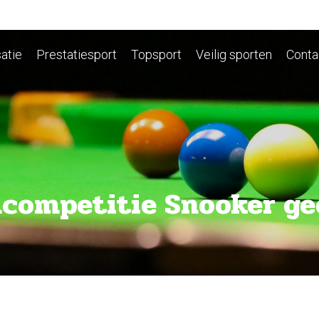
atie
Prestatiesport
Topsport
Veilig sporten
Conta
mcompetitie Snooker g