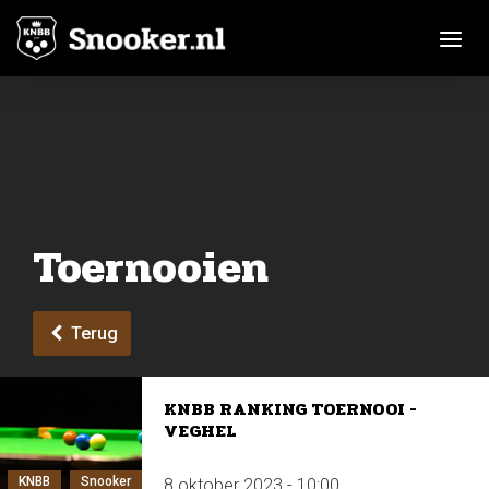
Toggle n
Toernooien
Terug
KNBB RANKING TOERNOOI -
VEGHEL
KNBB
Snooker
8 oktober 2023 - 10:00