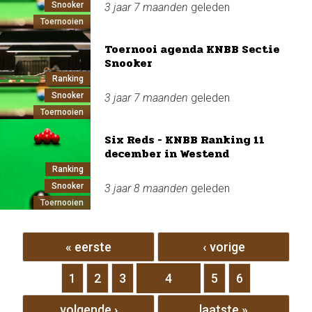
Snooker
3 jaar 7 maanden
geleden
Toernooien
Toernooi agenda KNBB Sectie
Snooker
Ranking
Snooker
3 jaar 7 maanden
geleden
Toernooien
Six Reds - KNBB Ranking 11
december in Westend
Ranking
Snooker
3 jaar 8 maanden
geleden
Toernooien
Pagina's
« eerste
‹ vorige
1
2
3
4
5
6
volgende ›
laatste »