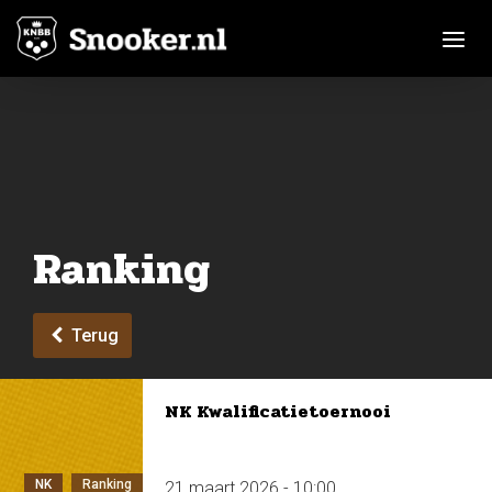
Toggle n
Ranking
Terug
NK Kwalificatietoernooi
NK
Ranking
21 maart 2026 - 10:00