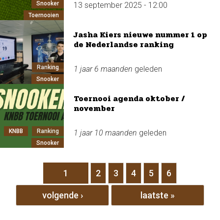
Snooker
13 september 2025 - 12:00
Toernooien
Jasha Kiers nieuwe nummer 1 op
de Nederlandse ranking
Ranking
1 jaar 6 maanden
geleden
Snooker
Toernooi agenda oktober /
november
KNBB
Ranking
1 jaar 10 maanden
geleden
Snooker
Pagina's
1
2
3
4
5
6
volgende ›
laatste »