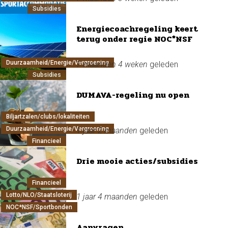
Subsidies
Energiecoachregeling keert
terug onder regie NOC*NSF
Duurzaamheid/Energie/Vergroening
7 maanden 4 weken
geleden
Subsidies
DUMAVA-regeling nu open
Biljartzalen/clubs/lokaliteiten
Duurzaamheid/Energie/Vergroening
1 jaar 2 maanden
geleden
Financieel
Drie mooie acties/subsidies
Financieel
Lotto/NLO/Staatsloterij
1 jaar 4 maanden
geleden
NOC*NSF/Sportbonden
Aanvragen