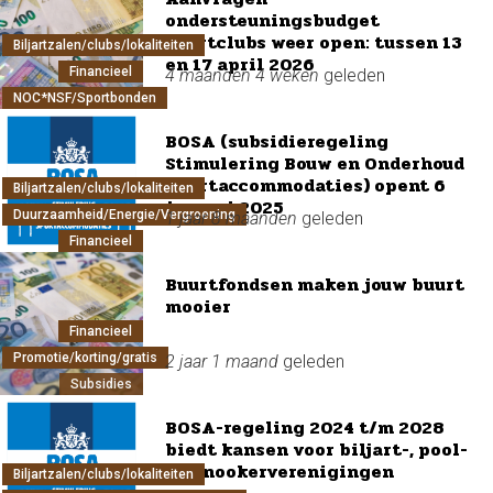
ondersteuningsbudget
sportclubs weer open: tussen 13
Biljartzalen/clubs/lokaliteiten
en 17 april 2026
Financieel
4 maanden 4 weken
geleden
NOC*NSF/Sportbonden
BOSA (subsidieregeling
Stimulering Bouw en Onderhoud
Sportaccommodaties) opent 6
Biljartzalen/clubs/lokaliteiten
januari 2025
Duurzaamheid/Energie/Vergroening
1 jaar 8 maanden
geleden
Financieel
Buurtfondsen maken jouw buurt
mooier
Financieel
Promotie/korting/gratis
2 jaar 1 maand
geleden
Subsidies
BOSA-regeling 2024 t/m 2028
biedt kansen voor biljart-, pool-
en snookerverenigingen
Biljartzalen/clubs/lokaliteiten