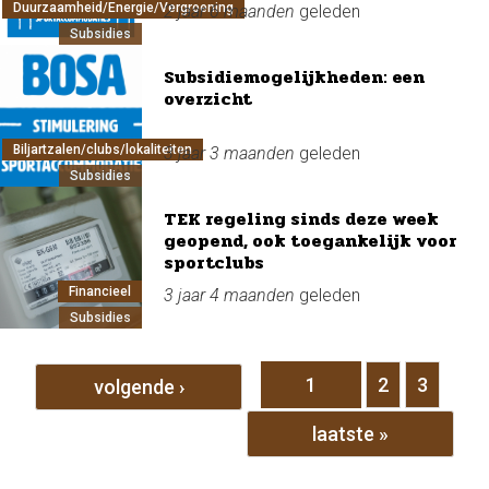
Duurzaamheid/Energie/Vergroening
2 jaar 6 maanden
geleden
Subsidies
Subsidiemogelijkheden: een
overzicht
Biljartzalen/clubs/lokaliteiten
3 jaar 3 maanden
geleden
Subsidies
TEK regeling sinds deze week
geopend, ook toegankelijk voor
sportclubs
Financieel
3 jaar 4 maanden
geleden
Subsidies
Pagina's
1
2
3
volgende ›
laatste »