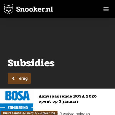
Toggle n
Subsidies
Terug
Aanvraagronde BOSA 2026
opent op 5 januari
Duurzaamheid/Energie/Vergroening
7 maanden 3 weken
geleden