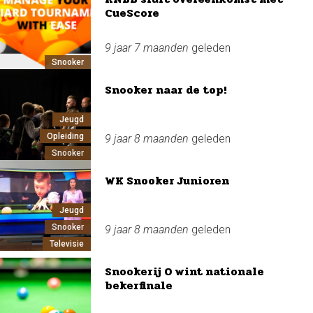
CueScore
9 jaar 7 maanden
geleden
Snooker
Snooker naar de top!
Jeugd
Opleiding
9 jaar 8 maanden
geleden
Snooker
WK Snooker Junioren
Jeugd
Snooker
9 jaar 8 maanden
geleden
Televisie
Snookerij 0 wint nationale
bekerfinale