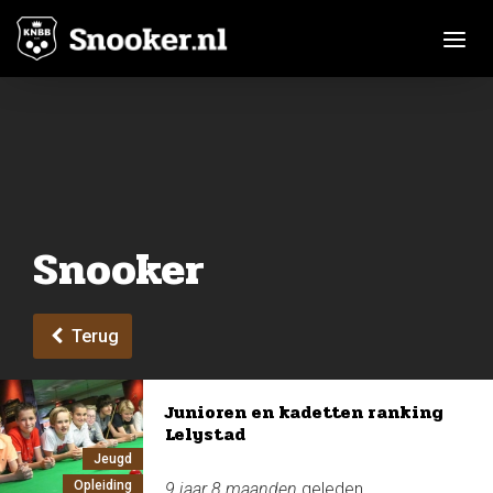
Toggle n
Snooker
Terug
Junioren en kadetten ranking
Lelystad
Jeugd
Opleiding
9 jaar 8 maanden
geleden