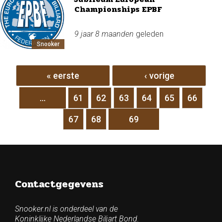
Championships EPBF
9 jaar 8 maanden
geleden
Snooker
Pagina's
« eerste
‹ vorige
…
61
62
63
64
65
66
67
68
69
Contactgegevens
Snooker.nl is onderdeel van de
Koninklijke Nederlandse Biljart Bond.