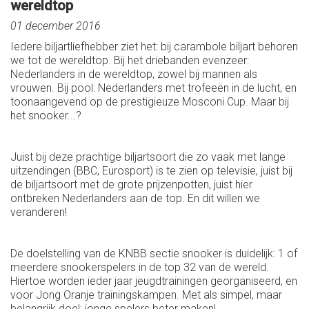
wereldtop
01 december 2016
Iedere biljartliefhebber ziet het: bij carambole biljart behoren
we tot de wereldtop. Bij het driebanden evenzeer:
Nederlanders in de wereldtop, zowel bij mannen als
vrouwen. Bij pool: Nederlanders met trofeeën in de lucht, en
toonaangevend op de prestigieuze Mosconi Cup. Maar bij
het snooker...?
Juist bij deze prachtige biljartsoort die zo vaak met lange
uitzendingen (BBC, Eurosport) is te zien op televisie, juist bij
de biljartsoort met de grote prijzenpotten, juist hier
ontbreken Nederlanders aan de top. En dit willen we
veranderen!
De doelstelling van de KNBB sectie snooker is duidelijk: 1 of
meerdere snookerspelers in de top 32 van de wereld.
Hiertoe worden ieder jaar jeugdtrainingen georganiseerd, en
voor Jong Oranje trainingskampen. Met als simpel, maar
belangrijk doel: jonge spelers beter maken!