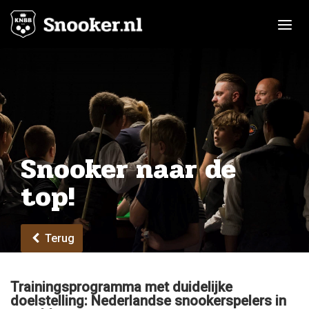
Toggle n
Snooker naar de
top!
Terug
Trainingsprogramma met duidelijke
doelstelling: Nederlandse snookerspelers in