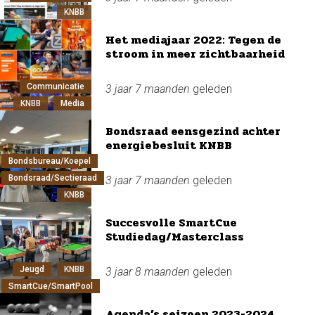
KNBB
Het mediajaar 2022: Tegen de
stroom in meer zichtbaarheid
Communicatie
3 jaar 7 maanden
geleden
KNBB
Media
Bondsraad eensgezind achter
energiebesluit KNBB
Bondsbureau/Koepel
Bondsraad/Sectieraad
3 jaar 7 maanden
geleden
KNBB
Succesvolle SmartCue
Studiedag/Masterclass
Jeugd
KNBB
3 jaar 8 maanden
geleden
SmartCue/SmartPool
Agenda’s seizoen 2023-2024