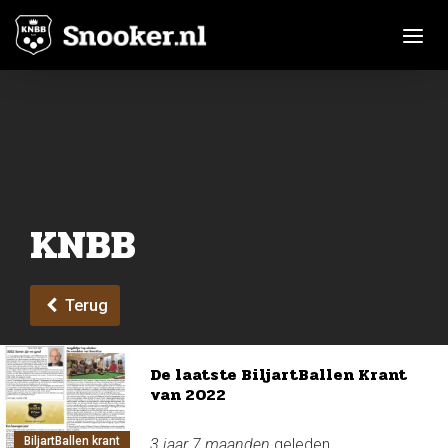
Toggle n
KNBB
Terug
De laatste BiljartBallen Krant
van 2022
BiljartBallen krant
3 jaar 7 maanden
geleden