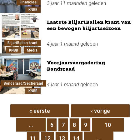
Financieel
3 jaar 11 maanden
geleden
KNBB
Laatste BiljartBallen krant van
een bewogen biljartseizoen
BiljartBallen krant
4 jaar 1 maand
geleden
KNBB
Media
Voorjaarsvergadering
Bondsraad
Bondsraad/Sectieraad
4 jaar 1 maand
geleden
KNBB
Pagina's
« eerste
‹ vorige
…
6
7
8
9
10
11
12
13
14
…