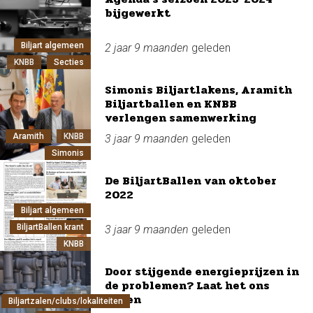
bijgewerkt
Biljart algemeen
2 jaar 9 maanden
geleden
KNBB
Secties
Simonis Biljartlakens, Aramith
Biljartballen en KNBB
verlengen samenwerking
Aramith
KNBB
3 jaar 9 maanden
geleden
Simonis
De BiljartBallen van oktober
2022
Biljart algemeen
BiljartBallen krant
3 jaar 9 maanden
geleden
KNBB
Door stijgende energieprijzen in
de problemen? Laat het ons
weten
Biljartzalen/clubs/lokaliteiten