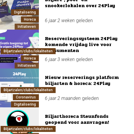
snookerlokalen over 24Play
Digitalisering
Horeca
6 jaar 2 weken
geleden
Initiatieven
Reserveringssysteem 24Play
komende vrijdag live voor
consumenten
Biljartzalen/clubs/lokaliteiten
Horeca
6 jaar 3 weken
geleden
Initiatieven
Nieuw reserverings platform
biljarten & horeca: 24Play
Biljartzalen/clubs/lokaliteiten
Coronavirus
6 jaar 2 maanden
geleden
Digitalisering
Biljarthoreca Steunfonds
geopend voor aanvragen!
Biljartzalen/clubs/lokaliteiten