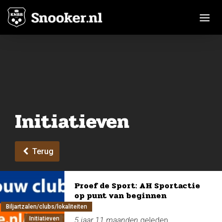
Toggle n
Initiatieven
Terug
Proef de Sport: AH Sportactie
op punt van beginnen
Biljartzalen/clubs/lokaliteiten
Initiatieven
5 jaar 11 maanden
geleden