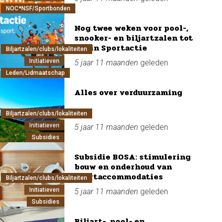
NOC*NSF/Sportbonden
Nog twee weken voor pool-,
snooker- en biljartzalen tot
begin Sportactie
Biljartzalen/clubs/lokaliteiten
Initiatieven
5 jaar 11 maanden
geleden
Leden/Lidmaatschap
Alles over verduurzaming
Biljartzalen/clubs/lokaliteiten
Initiatieven
5 jaar 11 maanden
geleden
Subsidies
Subsidie BOSA: stimulering
bouw en onderhoud van
sportaccommodaties
Biljartzalen/clubs/lokaliteiten
Initiatieven
5 jaar 11 maanden
geleden
Subsidies
Biljart-, pool- en