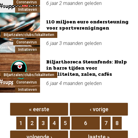
Coronavirus
6 jaar 2 maanden
geleden
Initiatieven
110 miljoen euro ondersteuning
voor sportverenigingen
Biljartzalen/clubs/lokaliteiten
Coronavirus
6 jaar 3 maanden
geleden
Initiatieven
Biljarthoreca Steunfonds: Hulp
in barre tijden voor
lokaliteiten, zalen, cafés
Biljartzalen/clubs/lokaliteiten
Coronavirus
6 jaar 4 maanden
geleden
Initiatieven
Pagina's
« eerste
‹ vorige
1
2
3
4
5
6
7
8
volgende ›
laatste »