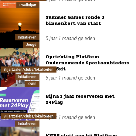
Poolbiljart
Summer Games ronde 3
binnenkort van start
Initiatieven
5 jaar 1 maand
geleden
Jeugd
Oprichting Platform
Ondernemende Sportaanbieders
een feit
Biljartzalen/clubs/lokaliteiten
Initiatieven
5 jaar 1 maand
geleden
KNBB
Bijna 1 jaar reserveren met
24Play
Biljartzalen/clubs/lokaliteiten
5 jaar 1 maand
geleden
Initiatieven
KNBB sluit aan bij Platform