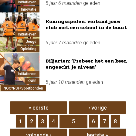
Initiatieven
5 jaar 6 maanden
geleden
Innovatie
Koningsspelen: verbind jouw
club met een school in de buurt
Initiatieven
Jeugd
5 jaar 7 maanden
geleden
Opleiding
Biljarten: ‘Probeer het een keer,
ongeacht je niveau’
Initiatieven
KNBB
5 jaar 10 maanden
geleden
NOC*NSF/Sportbonden
Pagina's
« eerste
‹ vorige
1
2
3
4
5
6
7
8
volgende ›
laatste »