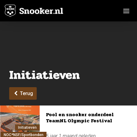
Toggle n
Initiatieven
Terug
Pool en snooker onderdeel
TeamNL Olympic Festival
Initiatieven
NOC*NSF/Sportbonden
5 jaar 1 maand
geleden