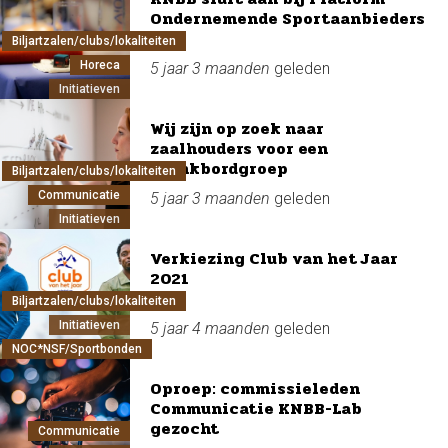
Ondernemende Sportaanbieders
Biljartzalen/clubs/lokaliteiten
Horeca
5 jaar 3 maanden
geleden
Initiatieven
Wij zijn op zoek naar
zaalhouders voor een
klankbordgroep
Biljartzalen/clubs/lokaliteiten
Communicatie
5 jaar 3 maanden
geleden
Initiatieven
Verkiezing Club van het Jaar
2021
Biljartzalen/clubs/lokaliteiten
Initiatieven
5 jaar 4 maanden
geleden
NOC*NSF/Sportbonden
Oproep: commissieleden
Communicatie KNBB-Lab
gezocht
Communicatie