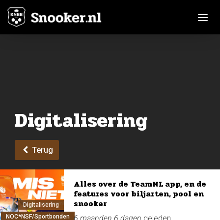
Toggle n
Digitalisering
Terug
Alles over de TeamNL app, en de
features voor biljarten, pool en
snooker
Digitalisering
NOC*NSF/Sportbonden
6 maanden 6 dagen
geleden