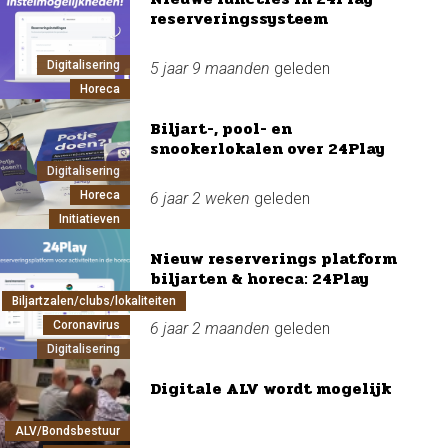
reserveringssysteem
Digitalisering
5 jaar 9 maanden
geleden
Horeca
Biljart-, pool- en
snookerlokalen over 24Play
Digitalisering
Horeca
6 jaar 2 weken
geleden
Initiatieven
Nieuw reserverings platform
biljarten & horeca: 24Play
Biljartzalen/clubs/lokaliteiten
Coronavirus
6 jaar 2 maanden
geleden
Digitalisering
Digitale ALV wordt mogelijk
ALV/Bondsbestuur