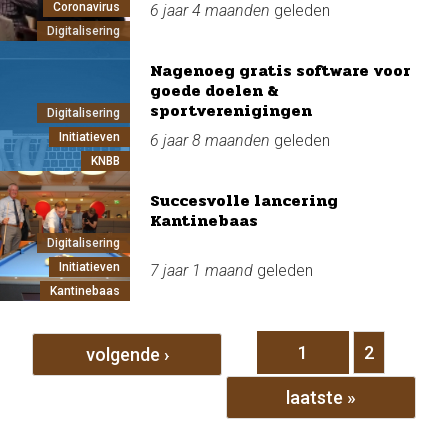
Coronavirus
6 jaar 4 maanden
geleden
Digitalisering
Nagenoeg gratis software voor
goede doelen &
sportverenigingen
Digitalisering
Initiatieven
6 jaar 8 maanden
geleden
KNBB
Succesvolle lancering
Kantinebaas
Digitalisering
Initiatieven
7 jaar 1 maand
geleden
Kantinebaas
Pagina's
1
2
volgende ›
laatste »