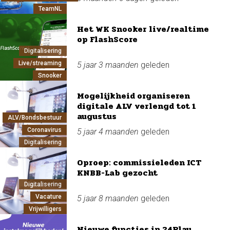
TeamNL
Het WK Snooker live/realtime
op FlashScore
Digitalisering
Live/streaming
5 jaar 3 maanden
geleden
Snooker
Mogelijkheid organiseren
digitale ALV verlengd tot 1
augustus
ALV/Bondsbestuur
Coronavirus
5 jaar 4 maanden
geleden
Digitalisering
Oproep: commissieleden ICT
KNBB-Lab gezocht
Digitalisering
Vacature
5 jaar 8 maanden
geleden
Vrijwilligers
Nieuwe functies in 24Play