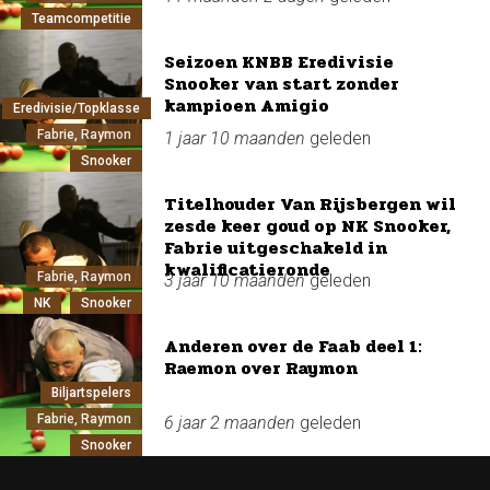
Teamcompetitie
Seizoen KNBB Eredivisie
Snooker van start zonder
kampioen Amigio
Eredivisie/Topklasse
Fabrie, Raymon
1 jaar 10 maanden
geleden
Snooker
Titelhouder Van Rijsbergen wil
zesde keer goud op NK Snooker,
Fabrie uitgeschakeld in
kwalificatieronde
Fabrie, Raymon
3 jaar 10 maanden
geleden
NK
Snooker
Anderen over de Faab deel 1:
Raemon over Raymon
Biljartspelers
Fabrie, Raymon
6 jaar 2 maanden
geleden
Snooker