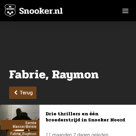
Toggle n
Fabrie, Raymon
Terug
Drie thrillers en één
broederstrijd in Snooker Noord
Eerste
klasse/divisie
Fabrie, Raymon
11 maanden 2 dagen
geleden