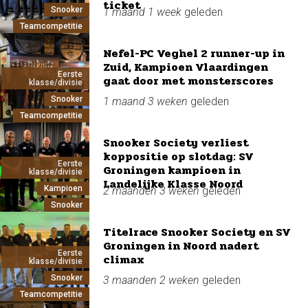
ticket
Snooker
1 maand 1 week
geleden
Teamcompetitie
Nefel-PC Veghel 2 runner-up in
Zuid, Kampioen Vlaardingen
Eerste
gaat door met monsterscores
klasse/divisie
Snooker
1 maand 3 weken
geleden
Teamcompetitie
Snooker Society verliest
koppositie op slotdag: SV
Eerste
Groningen kampioen in
klasse/divisie
Landelijke Klasse Noord
Kampioen
2 maanden 3 weken
geleden
Snooker
Titelrace Snooker Society en SV
Groningen in Noord nadert
Eerste
climax
klasse/divisie
Snooker
3 maanden 2 weken
geleden
Teamcompetitie