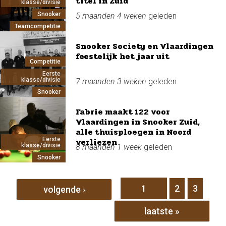
titel in Zuid
klasse/divisie
Snooker
5 maanden 4 weken
geleden
Teamcompetitie
Snooker Society en Vlaardingen
feestelijk het jaar uit
Competitie
Eerste
klasse/divisie
7 maanden 3 weken
geleden
Snooker
Fabrie maakt 122 voor
Vlaardingen in Snooker Zuid,
alle thuisploegen in Noord
Eerste
verliezen
klasse/divisie
8 maanden 1 week
geleden
Snooker
Pagina's
1
2
3
volgende ›
laatste »