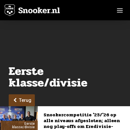
Toggle n
Eerste
klasse/divisie
Terug
Snookercompetitie '25/'26 op
alle niveaus afgesloten; alleen
Eerste
nog play-offs om Eredivisie-
klasse/divisie