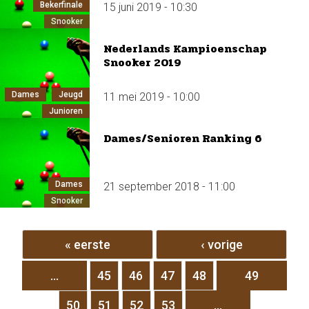
Bekerfinale
15 juni 2019 - 10:30
Snooker
Nederlands Kampioenschap
Snooker 2019
Dames
Jeugd
11 mei 2019 - 10:00
Junioren
Dames/Senioren Ranking 6
Dames
21 september 2018 - 11:00
Snooker
Pagina's
« eerste
‹ vorige
…
45
46
47
48
49
50
51
52
53
…