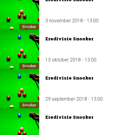
3 november 2018 - 13:00
Snooker
Eredivisie Snooker
13 oktober 2018 - 13:00
Snooker
Eredivisie Snooker
29 september 2018 - 13:00
Snooker
Eredivisie Snooker