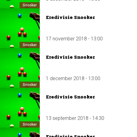
Snooker
Eredivisie Snooker
17 november 2018 - 13:00
Snooker
Eredivisie Snooker
1 december 2018 - 13:00
Snooker
Eredivisie Snooker
13 september 2018 - 14:30
Snooker
Eredivisie Snooker