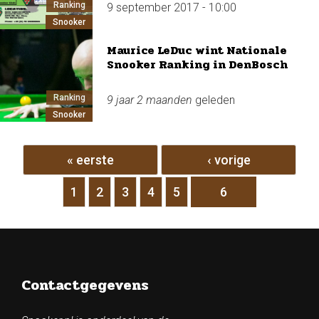
Ranking
9 september 2017 - 10:00
Snooker
Maurice LeDuc wint Nationale
Snooker Ranking in DenBosch
Ranking
9 jaar 2 maanden
geleden
Snooker
Pagina's
« eerste
‹ vorige
1
2
3
4
5
6
Contactgegevens