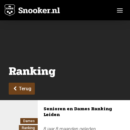
Toggle n
Ranking
Terug
Senioren en Dames Ranking
Leiden
Dames
Ranking
8 jaar 8 maanden
geleden