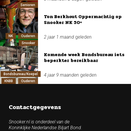
Senioren
Ton Berkhout Oppermachtig op
Snooker NK 50+
NK
Ouderen
2 jaar 1 maand
geleden
Snooker
Komende week Bondsbureau iets
beperkter bereikbaar
Bondsbureau/Koepel
4 jaar 9 maanden
geleden
KNBB
Ouderen
Contactgegevens
Snooker.nl is onderdeel van de
Koninklijke Nederlandse Biljart Bond.