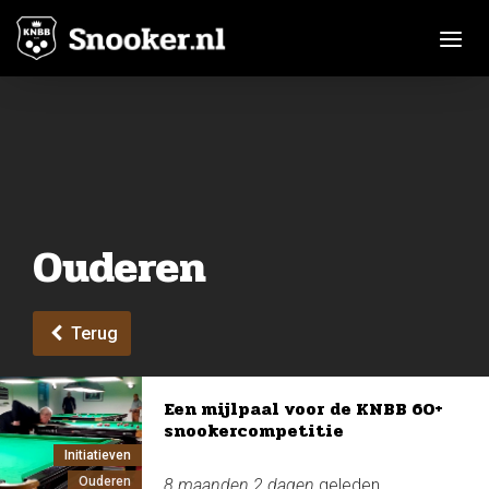
Toggle n
Ouderen
Terug
Een mijlpaal voor de KNBB 60+
snookercompetitie
Initiatieven
Ouderen
8 maanden 2 dagen
geleden