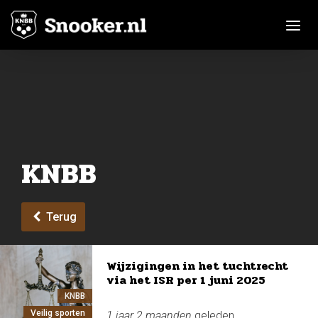
Toggle n
KNBB
Terug
Wijzigingen in het tuchtrecht
via het ISR per 1 juni 2025
KNBB
Veilig sporten
1 jaar 2 maanden
geleden