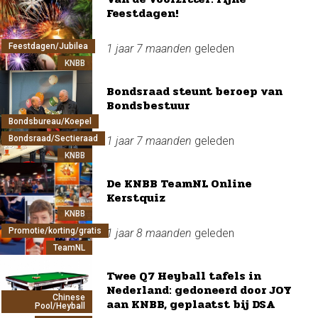
Feestdagen!
Feestdagen/Jubilea
1 jaar 7 maanden
geleden
KNBB
Bondsraad steunt beroep van
Bondsbestuur
Bondsbureau/Koepel
Bondsraad/Sectieraad
1 jaar 7 maanden
geleden
KNBB
De KNBB TeamNL Online
Kerstquiz
KNBB
Promotie/korting/gratis
1 jaar 8 maanden
geleden
TeamNL
Twee Q7 Heyball tafels in
Nederland: gedoneerd door JOY
Chinese
aan KNBB, geplaatst bij DSA
Pool/Heyball