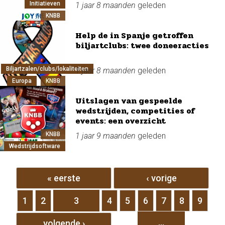
Initiatieven
1 jaar 8 maanden
geleden
KNBB
Help de in Spanje getroffen
biljartclubs: twee doneeracties
Biljartzalen/clubs/lokaliteiten
1 jaar 8 maanden
geleden
Europa
KNBB
Uitslagen van gespeelde
wedstrijden, competities of
events: een overzicht
KNBB
1 jaar 9 maanden
geleden
Wedstrijdsoftware
Pagina's
« eerste
‹ vorige
1
2
3
4
5
6
7
8
9
…
volgende ›