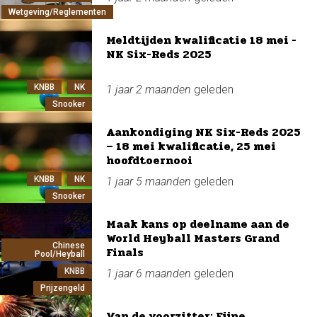
Wetgeving/Reglementen
Meldtijden kwalificatie 18 mei -
NK Six-Reds 2025
KNBB
NK
1 jaar 2 maanden
geleden
Snooker
Aankondiging NK Six-Reds 2025
– 18 mei kwalificatie, 25 mei
hoofdtoernooi
KNBB
NK
1 jaar 5 maanden
geleden
Snooker
Maak kans op deelname aan de
World Heyball Masters Grand
Chinese
Finals
Pool/Heyball
KNBB
1 jaar 6 maanden
geleden
Prijzengeld
Van de voorzitter: Fijne