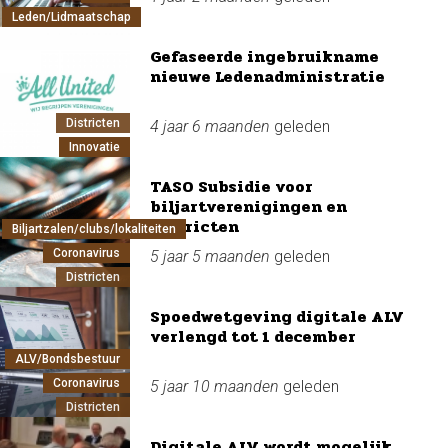
Leden/Lidmaatschap
Gefaseerde ingebruikname
nieuwe Ledenadministratie
Districten
4 jaar 6 maanden
geleden
Innovatie
TASO Subsidie voor
biljartverenigingen en
districten
Biljartzalen/clubs/lokaliteiten
Coronavirus
5 jaar 5 maanden
geleden
Districten
Spoedwetgeving digitale ALV
verlengd tot 1 december
ALV/Bondsbestuur
Coronavirus
5 jaar 10 maanden
geleden
Districten
Digitale ALV wordt mogelijk