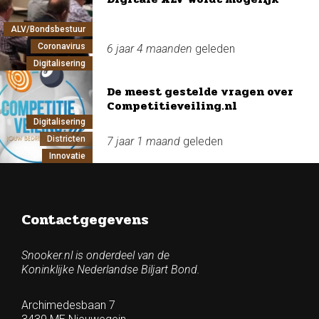
ALV/Bondsbestuur
Coronavirus
6 jaar 4 maanden
geleden
Digitalisering
De meest gestelde vragen over
Competitieveiling.nl
Digitalisering
Districten
7 jaar 1 maand
geleden
Innovatie
Contactgegevens
Snooker.nl is onderdeel van de
Koninklijke Nederlandse Biljart Bond.
Archimedesbaan 7