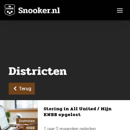
Toggle n
Districten
Terug
Storing in All United / Mijn
KNBB opgelost
Districten
KNBB
1 jaar 2 maanden
geleden