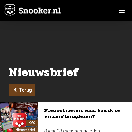
Toggle n
Nieuwsbrief
Terug
Nieuwsbrieven: waar kan ik ze
vinden/teruglezen?
KVC
Nieuwsbrief
8 jaar 10 maanden
geleden