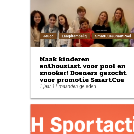
Jeugd
Laagdrempelig
SmartCue/SmartPool
Maak kinderen
enthousiast voor pool en
snooker! Doeners gezocht
voor promotie SmartCue
1 jaar 11 maanden
geleden