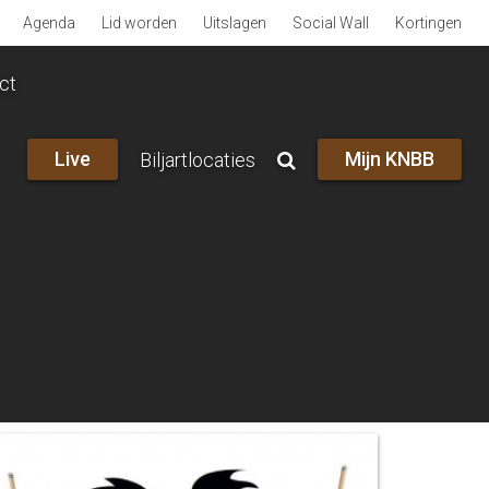
Agenda
Lid worden
Uitslagen
Social Wall
Kortingen
ct
Live
Mijn KNBB
Biljartlocaties