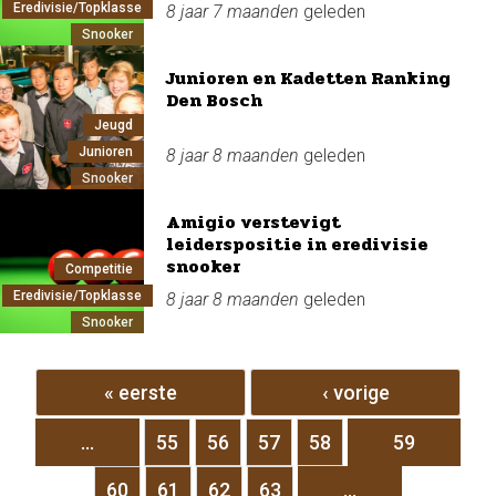
Eredivisie/Topklasse
8 jaar 7 maanden
geleden
Snooker
Junioren en Kadetten Ranking
Den Bosch
Jeugd
Junioren
8 jaar 8 maanden
geleden
Snooker
Amigio verstevigt
leiderspositie in eredivisie
snooker
Competitie
Eredivisie/Topklasse
8 jaar 8 maanden
geleden
Snooker
Pagina's
« eerste
‹ vorige
…
55
56
57
58
59
60
61
62
63
…