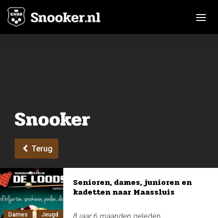
Toggle n
Snooker
Terug
Senioren, dames, junioren en
kadetten naar Maassluis
Dames
Jeugd
8 jaar 6 maanden
geleden