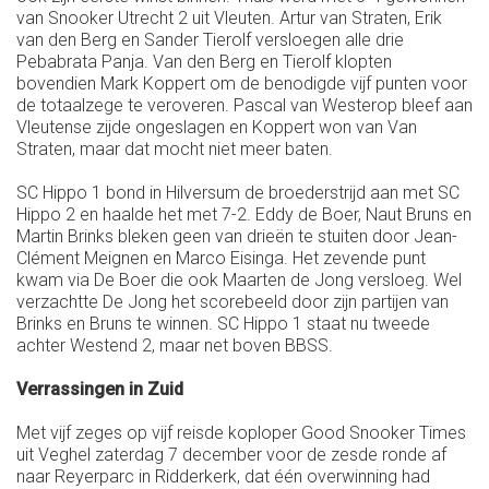
van Snooker Utrecht 2 uit Vleuten. Artur van Straten, Erik
van den Berg en Sander Tierolf versloegen alle drie
Pebabrata Panja. Van den Berg en Tierolf klopten
bovendien Mark Koppert om de benodigde vijf punten voor
de totaalzege te veroveren. Pascal van Westerop bleef aan
Vleutense zijde ongeslagen en Koppert won van Van
Straten, maar dat mocht niet meer baten.
SC Hippo 1 bond in Hilversum de broederstrijd aan met SC
Hippo 2 en haalde het met 7-2. Eddy de Boer, Naut Bruns en
Martin Brinks bleken geen van drieën te stuiten door Jean-
Clément Meignen en Marco Eisinga. Het zevende punt
kwam via De Boer die ook Maarten de Jong versloeg. Wel
verzachtte De Jong het scorebeeld door zijn partijen van
Brinks en Bruns te winnen. SC Hippo 1 staat nu tweede
achter Westend 2, maar net boven BBSS.
Verrassingen in Zuid
Met vijf zeges op vijf reisde koploper Good Snooker Times
uit Veghel zaterdag 7 december voor de zesde ronde af
naar Reyerparc in Ridderkerk, dat één overwinning had