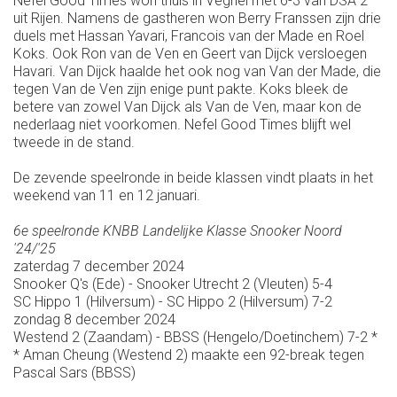
Nefel Good Times won thuis in Veghel met 6-3 van DSA 2
uit Rijen. Namens de gastheren won Berry Franssen zijn drie
duels met Hassan Yavari, Francois van der Made en Roel
Koks. Ook Ron van de Ven en Geert van Dijck versloegen
Havari. Van Dijck haalde het ook nog van Van der Made, die
tegen Van de Ven zijn enige punt pakte. Koks bleek de
betere van zowel Van Dijck als Van de Ven, maar kon de
nederlaag niet voorkomen. Nefel Good Times blijft wel
tweede in de stand.
De zevende speelronde in beide klassen vindt plaats in het
weekend van 11 en 12 januari.
6e speelronde KNBB Landelijke Klasse Snooker Noord
'24/'25
zaterdag 7 december 2024
Snooker Q's (Ede) - Snooker Utrecht 2 (Vleuten) 5-4
SC Hippo 1 (Hilversum) - SC Hippo 2 (Hilversum) 7-2
zondag 8 december 2024
Westend 2 (Zaandam) - BBSS (Hengelo/Doetinchem) 7-2 *
* Aman Cheung (Westend 2) maakte een 92-break tegen
Pascal Sars (BBSS)