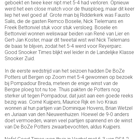
geboekt en twee keer nipt met 5-4 had verloren. Opnieuw
werd het een close match voor de thuisploeg, maar dit keer
liep het wel goed af. Grote man bij Ridderkerk was Fausto
Salis, die de gasten Remco Boselie, Nick Tielemans en
Freek Bettonviel stuk voor stuk versloeg. Boselie en
Bettonviel wonnen weliswaar beiden van René van Lier en
Gert-Jan Koster, maar dit tweetal wist wel Nick Tielemans
de baas te blijven, zodat het 5-4 werd voor Reyerparc.
Good Snooker Times blijkt wel leider in de Landelijke Klasse
Snooker Zuid.
In de eerste wedstrijd van het seizoen hadden De BoZe
Potters uit Bergen op Zoom met 5-4 gewonnen op bezoek
bij Pompadour Breda, meteen de enige winst van de
Bergse ploeg tot nu toe. Thuis pakten de Potters nog
sterker uit tegen Pompadour, dat juist aan een goede reeks
bezig was. Corné Kuijpers, Maurice Rijk en Ivo Kraus
wonnen al hun partijen van Dominique Hovens, Brian Wetzel
en Juriaan van den Nieuwenhuizen. Hoewel de 9-0 anders
doet vermoeden, waren veel partijen spannend en de winst
van De BoZe Potters zwaarbevochten, aldus Kuijpers.