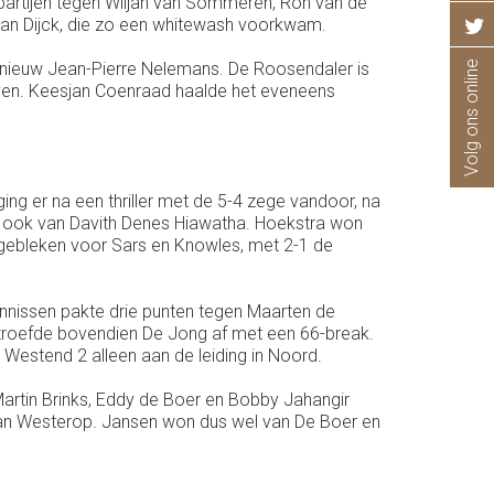
artijen tegen Wiljan van Sommeren, Ron van de
Van Dijck, die zo een whitewash voorkwam.
Volg ons online
opnieuw Jean-Pierre Nelemans. De Roosendaler is
oven. Keesjan Coenraad haalde het eveneens
ng er na een thriller met de 5-4 zege vandoor, na
k ook van Davith Denes Hiawatha. Hoekstra won
 gebleken voor Sars en Knowles, met 2-1 de
ennissen pakte drie punten tegen Maarten de
troefde bovendien De Jong af met een 66-break.
estend 2 alleen aan de leiding in Noord.
Martin Brinks, Eddy de Boer en Bobby Jahangir
 van Westerop. Jansen won dus wel van De Boer en