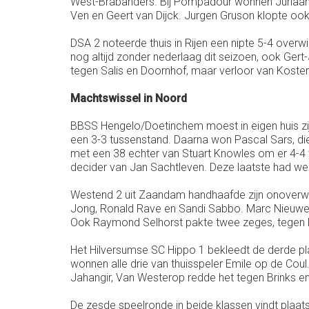
West-Brabanders. Bij Pompadour wonnen Juriaan 
Ven en Geert van Dijck. Jurgen Gruson klopte o
DSA 2 noteerde thuis in Rijen een nipte 5-4 over
nog altijd zonder nederlaag dit seizoen, ook Ge
tegen Salis en Doornhof, maar verloor van Koste
Machtswissel in Noord
BBSS Hengelo/Doetinchem moest in eigen huis zijn
een 3-3 tussenstand. Daarna won Pascal Sars, di
met een 38 echter van Stuart Knowles om er 4-4 
decider van Jan Sachtleven. Deze laatste had w
Westend 2 uit Zaandam handhaafde zijn onoverwin
Jong, Ronald Rave en Sandi Sabbo. Marc Nieuweb
Ook Raymond Selhorst pakte twee zeges, tegen R
Het Hilversumse SC Hippo 1 bekleedt de derde pla
wonnen alle drie van thuisspeler Emile op de Co
Jahangir, Van Westerop redde het tegen Brinks e
De zesde speelronde in beide klassen vindt plaa