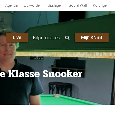
Agenda
Lid worden
Uitslagen
Social Wall
Kortingen
ct
Live
Mijn KNBB
Biljartlocaties
ke Klasse Snooker