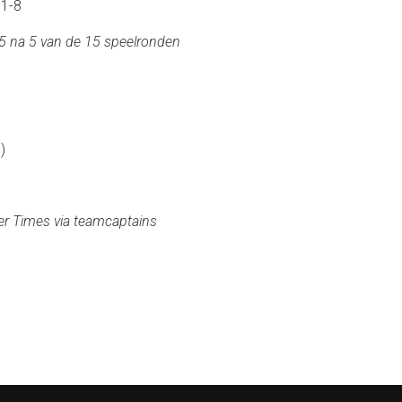
 1-8
5 na 5 van de 15 speelronden
)
r Times via teamcaptains