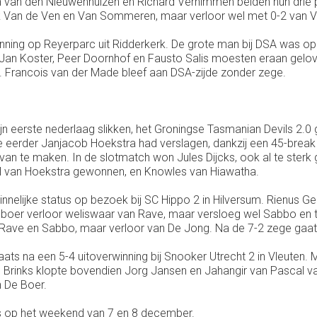
van den Nieuwenhuizen en Richard Vernimmen beiden hun drie p
ok Van de Ven en Van Sommeren, maar verloor wel met 0-2 van 
winning op Reyerparc uit Ridderkerk. De grote man bij DSA was 
rt-Jan Koster, Peer Doornhof en Fausto Salis moesten eraan gel
r. Francois van der Made bleef aan DSA-zijde zonder zege.
 eerste nederlaag slikken, het Groningse Tasmanian Devils 2.0 gi
e eerder Janjacob Hoekstra had verslagen, dankzij een 45-brea
van te maken. In de slotmatch won Jules Dijcks, ook al te sterk
el van Hoekstra gewonnen, en Knowles van Hiawatha.
nelijke status op bezoek bij SC Hippo 2 in Hilversum. Rienus G
oer verloor weliswaar van Rave, maar versloeg wel Sabbo en 
ave en Sabbo, maar verloor van De Jong. Na de 7-2 zege gaat W
ats na een 5-4 uitoverwinning bij Snooker Utrecht 2 in Vleuten. 
ul. Brinks klopte bovendien Jorg Jansen en Jahangir van Pascal
n De Boer.
ts op het weekend van 7 en 8 december.