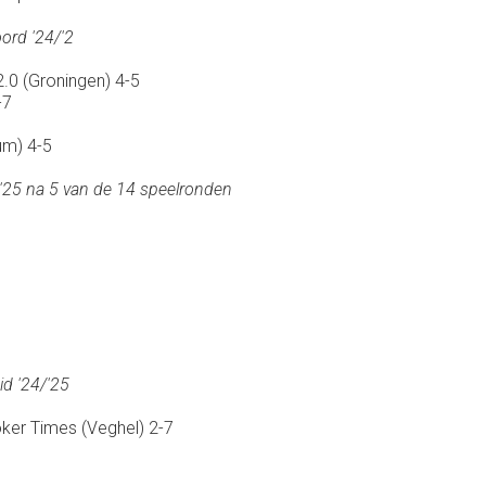
ord '24/'2
.0 (Groningen) 4-5
-7
um) 4-5
'25 na 5 van de 14 speelronden
d '24/'25
er Times (Veghel) 2-7