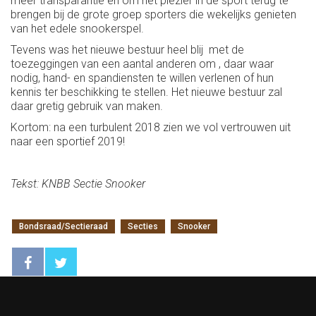
meer transparantie en om het plezier in de sport terug te
brengen bij de grote groep sporters die wekelijks genieten
van het edele snookerspel.
Tevens was het nieuwe bestuur heel blij met de
toezeggingen van een aantal anderen om , daar waar
nodig, hand- en spandiensten te willen verlenen of hun
kennis ter beschikking te stellen. Het nieuwe bestuur zal
daar gretig gebruik van maken.
Kortom: na een turbulent 2018 zien we vol vertrouwen uit
naar een sportief 2019!
Tekst: KNBB Sectie Snooker
Bondsraad/Sectieraad
Secties
Snooker