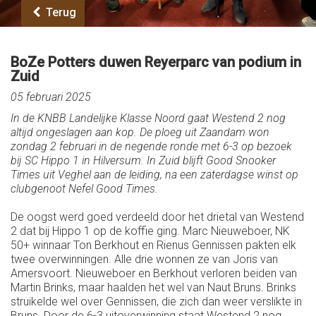
Terug
BoZe Potters duwen Reyerparc van podium in
Zuid
05 februari 2025
In de KNBB Landelijke Klasse Noord gaat Westend 2 nog
altijd ongeslagen aan kop. De ploeg uit Zaandam won
zondag 2 februari in de negende ronde met 6-3 op bezoek
bij SC Hippo 1 in Hilversum. In Zuid blijft Good Snooker
Times uit Veghel aan de leiding, na een zaterdagse winst op
clubgenoot Nefel Good Times.
De oogst werd goed verdeeld door het drietal van Westend
2 dat bij Hippo 1 op de koffie ging. Marc Nieuweboer, NK
50+ winnaar Ton Berkhout en Rienus Gennissen pakten elk
twee overwinningen. Alle drie wonnen ze van Joris van
Amersvoort. Nieuweboer en Berkhout verloren beiden van
Martin Brinks, maar haalden het wel van Naut Bruns. Brinks
struikelde wel over Gennissen, die zich dan weer verslikte in
Bruns. Door de 6-3 uitoverwinning staat Westend 2 nog