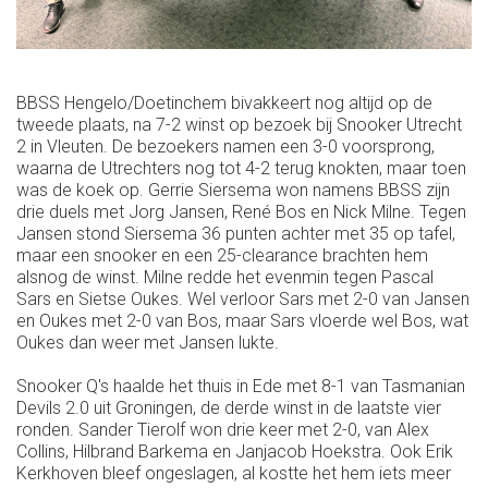
BBSS Hengelo/Doetinchem bivakkeert nog altijd op de
tweede plaats, na 7-2 winst op bezoek bij Snooker Utrecht
2 in Vleuten. De bezoekers namen een 3-0 voorsprong,
waarna de Utrechters nog tot 4-2 terug knokten, maar toen
was de koek op. Gerrie Siersema won namens BBSS zijn
drie duels met Jorg Jansen, René Bos en Nick Milne. Tegen
Jansen stond Siersema 36 punten achter met 35 op tafel,
maar een snooker en een 25-clearance brachten hem
alsnog de winst. Milne redde het evenmin tegen Pascal
Sars en Sietse Oukes. Wel verloor Sars met 2-0 van Jansen
en Oukes met 2-0 van Bos, maar Sars vloerde wel Bos, wat
Oukes dan weer met Jansen lukte.
Snooker Q's haalde het thuis in Ede met 8-1 van Tasmanian
Devils 2.0 uit Groningen, de derde winst in de laatste vier
ronden. Sander Tierolf won drie keer met 2-0, van Alex
Collins, Hilbrand Barkema en Janjacob Hoekstra. Ook Erik
Kerkhoven bleef ongeslagen, al kostte het hem iets meer