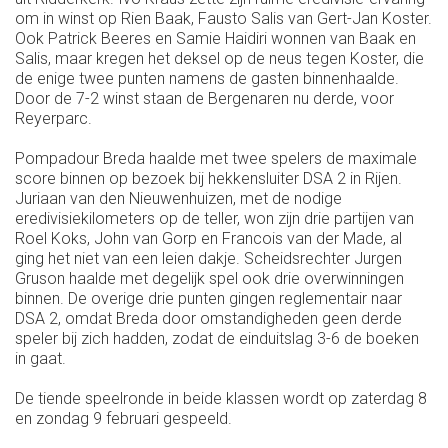
om in winst op Rien Baak, Fausto Salis van Gert-Jan Koster.
Ook Patrick Beeres en Samie Haidiri wonnen van Baak en
Salis, maar kregen het deksel op de neus tegen Koster, die
de enige twee punten namens de gasten binnenhaalde.
Door de 7-2 winst staan de Bergenaren nu derde, voor
Reyerparc.
Pompadour Breda haalde met twee spelers de maximale
score binnen op bezoek bij hekkensluiter DSA 2 in Rijen.
Juriaan van den Nieuwenhuizen, met de nodige
eredivisiekilometers op de teller, won zijn drie partijen van
Roel Koks, John van Gorp en Francois van der Made, al
ging het niet van een leien dakje. Scheidsrechter Jurgen
Gruson haalde met degelijk spel ook drie overwinningen
binnen. De overige drie punten gingen reglementair naar
DSA 2, omdat Breda door omstandigheden geen derde
speler bij zich hadden, zodat de einduitslag 3-6 de boeken
in gaat.
De tiende speelronde in beide klassen wordt op zaterdag 8
en zondag 9 februari gespeeld.