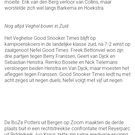
moeite. Erik van den Berg verloor van Collins, maar
worstelde zich wel langs Barkema en Hoekstra.
Nog altijd Veghel boven in Zuid
Het Veghelse Good Snooker Times blijft op
kampioenskoers in de landelijke klasse zuid, na 7-2 winst op
zaalgenoot Nefel Good Times. Freek Bettonviel won zijn
drie partijen tegen Berry Franssen, Geert van Dijck en
Sebastian Henstra. Remko Boselie en Nick Tielemans
versloegen beiden Henstra en Van Dijck, maar moesten het
afleggen tegen Franssen. Good Snooker Times leidt nu met
acht zeges uit negen duels, Nefel volgt met vijf uit negen.
De BoZe Potters uit Bergen op Zoom maakten de derde
plaats buit in een rechtstreekse confrontatie met Reyerparc
uit Ridderkerk. Ivo Kraus zette zijn ruime eredivisie-ervaring