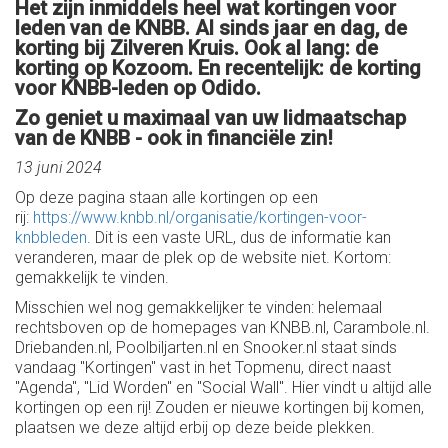
Het zijn inmiddels heel wat kortingen voor
leden van de KNBB. Al sinds jaar en dag, de
korting bij Zilveren Kruis. Ook al lang: de
korting op Kozoom. En recentelijk: de korting
voor KNBB-leden op Odido.
Zo geniet u maximaal van uw lidmaatschap
van de KNBB - ook in financiële zin!
13 juni 2024
Op deze pagina staan alle kortingen op een
rij:
https://www.knbb.nl/organisatie/kortingen-voor-
knbbleden
. Dit is een vaste URL, dus de informatie kan
veranderen, maar de plek op de website niet. Kortom:
gemakkelijk te vinden.
Misschien wel nog gemakkelijker te vinden: helemaal
rechtsboven op de homepages van KNBB.nl, Carambole.nl.
Driebanden.nl, Poolbiljarten.nl en Snooker.nl staat sinds
vandaag "Kortingen" vast in het Topmenu, direct naast
"Agenda", "Lid Worden" en "Social Wall". Hier vindt u altijd alle
kortingen op een rij! Zouden er nieuwe kortingen bij komen,
plaatsen we deze altijd erbij op deze beide plekken.