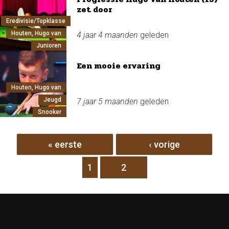
zet door
Eredivisie/Topklasse
Houten, Hugo van
4 jaar 4 maanden
geleden
Junioren
Een mooie ervaring
Houten, Hugo van
Jeugd
7 jaar 5 maanden
geleden
Snooker
Pagina's
« eerste
‹ vorige
1
2