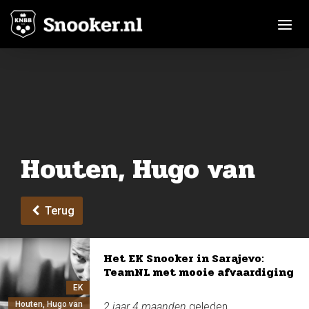
Toggle n
Houten, Hugo van
Terug
Het EK Snooker in Sarajevo:
TeamNL met mooie afvaardiging
EK
Houten, Hugo van
2 jaar 4 maanden
geleden