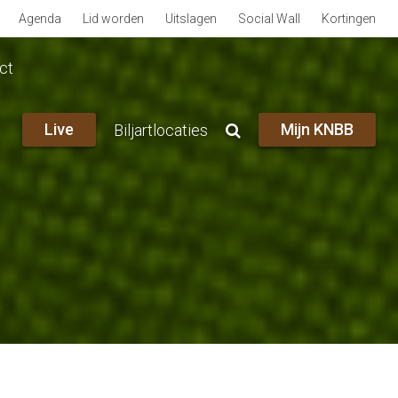
Agenda
Lid worden
Uitslagen
Social Wall
Kortingen
ct
Live
Mijn KNBB
Biljartlocaties