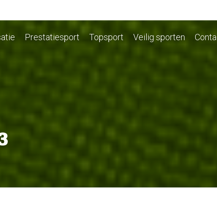
atie
Prestatiesport
Topsport
Veilig sporten
Conta
3