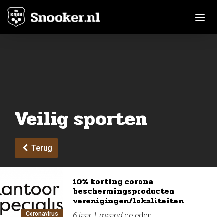
Toggle n
Veilig sporten
Terug
10% korting corona
beschermingsproducten
verenigingen/lokaliteiten
Coronavirus
6 jaar 1 maand
geleden