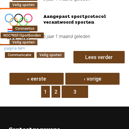
Veilig sporten
Aangepast sportprotocol
verantwoord sporten
Coronavirus
NOC*NSF/Sportbonden
6 jaar 1 maand
geleden
Veilig sporten
pagina item
Communicatie
Veilig sporten
Lees verder
Pagina's
« eerste
‹ vorige
1
2
3