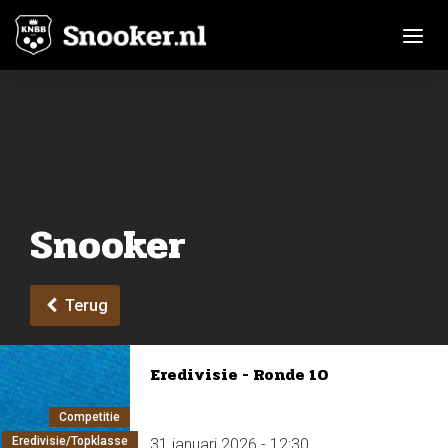
Toggle n
Snooker
Terug
Eredivisie - Ronde 10
Competitie
Eredivisie/Topklasse
31 januari 2026 - 12:30