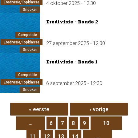
Eredivisie/Topklasse
4 oktober 2025 - 12:30
Snooker
Eredivisie - Ronde 2
Competitie
Eredivisie/Topklasse
27 september 2025 - 12:30
Snooker
Eredivisie - Ronde 1
Competitie
Eredivisie/Topklasse
6 september 2025 - 12:30
Snooker
Pagina's
« eerste
‹ vorige
…
6
7
8
9
10
11
12
13
14
…