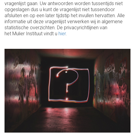
vragenlijst gaan. Uw antwoorden worden tussentijds niet
opgeslagen dus u kunt de vragenlijst niet tussendoor
afsluiten en op een later tijdstip het invullen hervatten. Alle
informatie uit deze vragenlijst verwerken wij in algemene
statistische overzichten. De privacyrichtlijnen van
het Mulier Instituut vindt u
hier
.