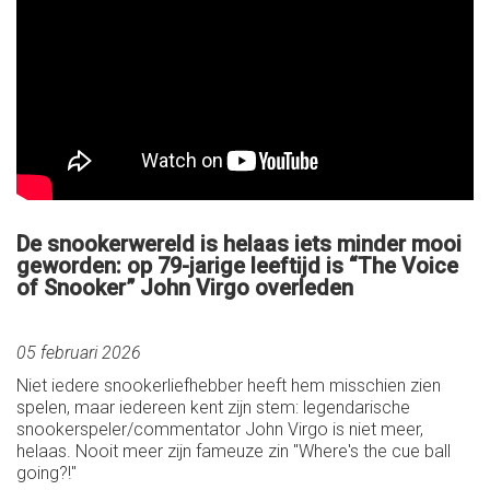
De snookerwereld is helaas iets minder mooi
geworden: op 79-jarige leeftijd is “The Voice
of Snooker” John Virgo overleden
05 februari 2026
Niet iedere snookerliefhebber heeft hem misschien zien
spelen, maar iedereen kent zijn stem: legendarische
snookerspeler/commentator John Virgo is niet meer,
helaas. Nooit meer zijn fameuze zin "Where's the cue ball
going?!"