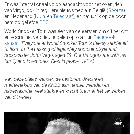
Er was internationaal volop aandacht voor het overlijden
van Virgo, ook in reguliere nieuwsmedia in België (
Sporza
)
en Nederland (
NU.nl
en
Telegraaf
), en natuurlijk op de door
hem zo geliefde
BBC
.
World Snooker Tour was één van de eersten om dit bericht,
en vooral het verdriet, te delen op o.a. hun
Facebook-
kanaal
:
“Everyone at World Snooker Tour is deeply saddened
to learn of the passing of legendary snooker player and
broadcaster John Virgo, aged 79.
Our thoughts are with his
family and loved ones. Rest in peace, JV.” <3
Van deze plaats wensen de besturen, directie en
medewerkers van de KNBB aan familie, vrienden en
nabestaanden veel sterkte en kracht toe met het verwerken
van dit verlies.