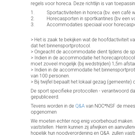
regels voor horeca. Deze richtlijn is van toepassi
1. Sportactiviteiten in horeca (bv. een café wa
2. Horecasporten in sportkantines (bv een voet
3. Accommodaties speciaal voor horecasport (
> Het is zaak te bekijken wat de hoofdactiviteit v
dat het binnensportprotocol.
> Ongeacht de accommodatie dient tijdens de s
> Indien in de accommodatie het horecaprotocol l
moet zoveel mogelijk (bij wedstrijden) 1,5m afs
> Indien in de accommodatie het binnensportprot
van 100 personen.
> Bij twijfel bepaalt het lokaal gezag (gemeente) 
De sport specifieke protocollen - verantwoord d
gepubliceerd.
Tevens worden in de
Q&A
van NOC*NSF de meest g
opgenomen
We moeten echter nog enig voorbehoud maken. Het
vaststellen. Hierin kunnen zij afwijken en aanvu
hopelijk hun noodverordening en Q&A zullen vastste