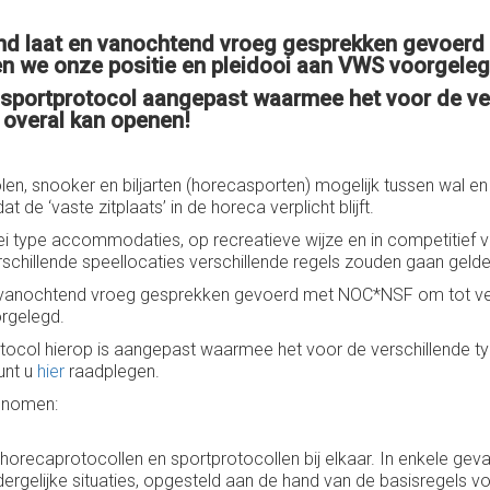
nd laat en vanochtend vroeg gesprekken gevoerd 
 we onze positie en pleidooi aan VWS voorgeleg
k sportprotocol aangepast waarmee het voor de ver
overal kan openen!
len, snooker en biljarten (horecasporten) mogelijk tussen wal e
de ‘vaste zitplaats’ in de horeca verplicht blijft.
ei type accommodaties, op recreatieve wijze en in competitief
schillende speellocaties verschillende regels zouden gaan gelde
n vanochtend vroeg gesprekken gevoerd met NOC*NSF om tot v
rgelegd.
protocol hierop is aangepast waarmee het voor de verschillende t
unt u
hier
raadplegen.
genomen:
orecaprotocollen en sportprotocollen bij elkaar. In enkele geval
dergelijke situaties, opgesteld aan de hand van de basisregels v