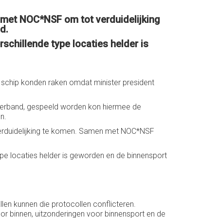
met NOC*NSF om tot verduidelijking
d.
schillende type locaties helder is
n schip konden raken omdat minister president
 verband, gespeeld worden kon hiermee de
n.
erduidelijking te komen. Samen met NOC*NSF
ype locaties helder is geworden en de binnensport
len kunnen die protocollen conflicteren.
oor binnen, uitzonderingen voor binnensport en de