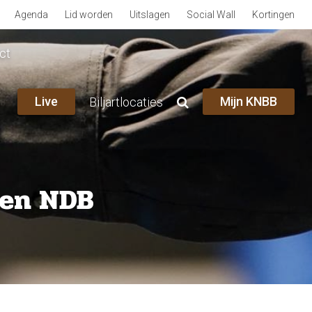
Agenda
Lid worden
Uitslagen
Social Wall
Kortingen
ct
Live
Mijn KNBB
Biljartlocaties
 en NDB