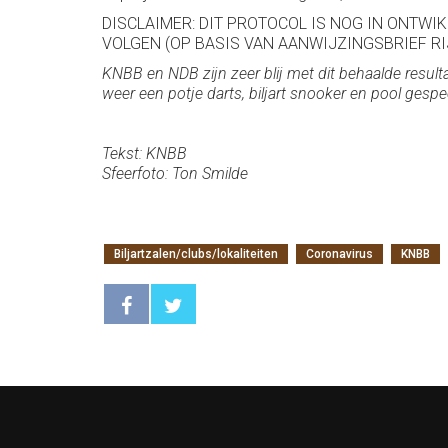
DISCLAIMER: DIT PROTOCOL IS NOG IN ONTW
VOLGEN (OP BASIS VAN AANWIJZINGSBRIEF R
KNBB en NDB zijn zeer blij met dit behaalde result
weer een potje darts, biljart snooker en pool gesp
Tekst: KNBB
Sfeerfoto: Ton Smilde
Biljartzalen/clubs/lokaliteiten
Coronavirus
KNBB