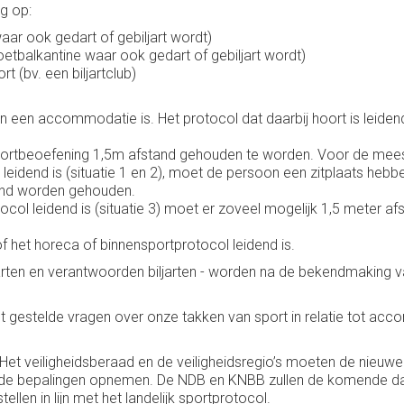
ng op:
ar ook gedart of gebiljart wordt)
balkantine waar ook gedart of gebiljart wordt)
bv. een biljartclub)
an een accommodatie is. Het protocol dat daarbij hoort is leiden
portbeoefening 1,5m afstand gehouden te worden. Voor de mees
eidend is (situatie 1 en 2), moet de persoon een zitplaats hebb
tand worden gehouden.
ocol leidend is (situatie 3) moet er zoveel mogelijk 1,5 meter
of het horeca of binnensportprotocol leidend is.
arten en verantwoorden biljarten - worden na de bekendmaking 
estelde vragen over onze takken van sport in relatie tot acc
 veiligheidsberaad en de veiligheidsregio’s moeten de nieuwe n
llende bepalingen opnemen. De NDB en KNBB zullen de komende dag
llen in lijn met het landelijk sportprotocol.