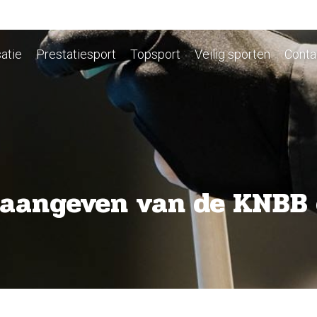
atie
Prestatiesport
Topsport
Veilig sporten
Conta
 aangeven van de KNBB