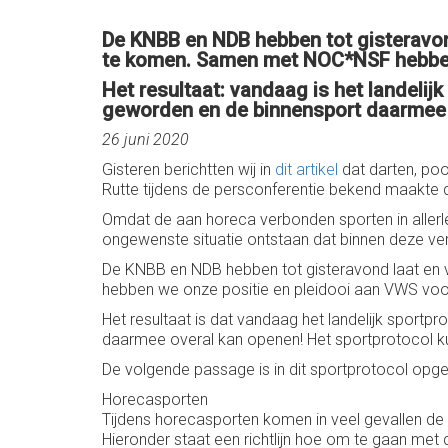
De KNBB en NDB hebben tot gisteravo
te komen. Samen met NOC*NSF hebben
Het resultaat: vandaag is het landelij
geworden en de binnensport daarmee 
26 juni 2020
Gisteren berichtten wij in
dit artikel
dat darten, poo
Rutte tijdens de persconferentie bekend maakte dat 
Omdat de aan horeca verbonden sporten in allerl
ongewenste situatie ontstaan dat binnen deze ver
De KNBB en NDB hebben tot gisteravond laat e
hebben we onze positie en pleidooi aan VWS voo
Het resultaat is dat vandaag het landelijk sport
daarmee overal kan openen! Het sportprotocol k
De volgende passage is in dit sportprotocol op
Horecasporten
Tijdens horecasporten komen in veel gevallen de h
Hieronder staat een richtlijn hoe om te gaan met 