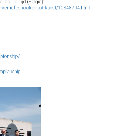
l op De Tijd (België):
er-verheft-snooker-tot-kunst/10348704.html
pionship/
ampionship