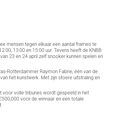
wee mensen tegen elkaar een aantal frames te
 12:00, 13:00 en 15:00 uur. Tevens heeft de KNBB
an 23 en 24 april zelf snooker kunnen spelen en
f ras-Rotterdammer Raymon Fabrie, één van de
an het kunstwerk. Met zijn stoere uitstraling en
voor volle tribunes wordt gespeeld in het
n £500,000 voor de winnaar en een totale
t.