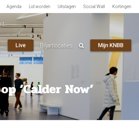
Agenda
Lid worden
Uitslagen
Social Wall
Kortingen
ct
Live
Mijn KNBB
Biljartlocaties
op ‘Calder Now’