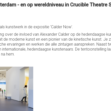
terdam - en op wereldniveau in Crucible Theatre S
ls kunstwerk in de expositie 'Calder Now'.
ling over de invloed van Alexander Calder op de hedendaagse k
t de moderne kunst en een pionier van de kinetische kunst. Je zi
tische ervaringen en werken die alle zintuigen aanspreken. Naast
ien internationale, hedendaagse kunstenaars. De tentoonstelling l
s na hem.