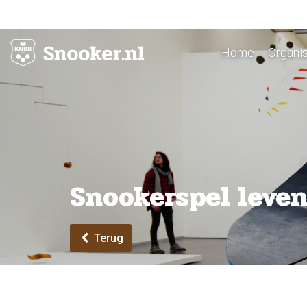
Home
Organis
Snookerspel leven
Terug