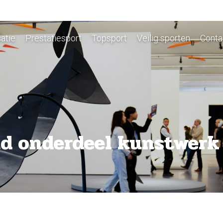
atie
Prestatiesport
Topsport
Veilig sporten
Conta
d onderdeel kunstwerk 