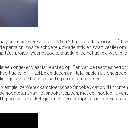
aag om in het weekend van 23 en 24 april op de snookertafel t
arte pantalon, zwarte schoenen, zwarte strik en zwart vestje) om
SmartCue project waar bezoekers gedurende het gehele weekend v
de een ongekend aantal reacties op. Eén van de reacties betro
eeft gekend. Hij zal beide dagen aan tafel spelen als onderdeel v
tige geheel, de luxueuze setting en de formele kledij.
t prestigieuze Wereldkampioenschap Snooker, dat op dit moment 
arlijkse hoogtepunt van het snookerseizoen, met een hoofdprijs va
it grootse spektakel zijn t/m 2 mei dagelijks te zien op Eurospor