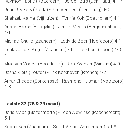
Raymon Fabrie (Rotterdam) - Jeroen Buis (Den Haag) 4-1 *
Brian Beekers (Breda) - Ben Vermeer (Den Haag) 4-0
Shahzeb Kamal (Vijfhuizen) - Tonnie Kok (Doetinchem) 4-1
Ameer Baksh (Hoogvliet) - Jerom Meeus (Bergschenhoek)
4-1
Michael Chung (Zaandam) - Eddy de Boer (Hoofddorp) 4-1
Henk van der Pluijm (Zaandam) - Ton Berkhout (Hoorn) 4-3
*
Mike van Voorst (Hoofddorp) - Rob Zwerver (Winsum) 4-0
Jasha Kiers (Houten) - Erik Kerkhoven (Rhenen) 4-2
Amar Chedoe (Spijkenisse) - Raymond Huisman (Nootdorp)
4-3
Laatste 32 (28 & 29 maart)
Joris Maas (Biezenmortel) - Leon Alewijnse (Papendrecht)
5-1
Sebas Kan (Zaandam) - Scott Veling (Amsterdam) 5-1 *