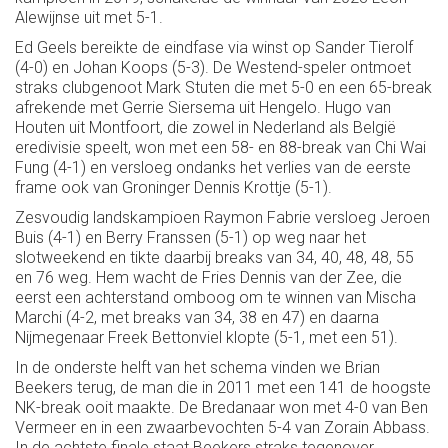
Alewijnse uit met 5-1.
Ed Geels bereikte de eindfase via winst op Sander Tierolf
(4-0) en Johan Koops (5-3). De Westend-speler ontmoet
straks clubgenoot Mark Stuten die met 5-0 en een 65-break
afrekende met Gerrie Siersema uit Hengelo. Hugo van
Houten uit Montfoort, die zowel in Nederland als België
eredivisie speelt, won met een 58- en 88-break van Chi Wai
Fung (4-1) en versloeg ondanks het verlies van de eerste
frame ook van Groninger Dennis Krottje (5-1).
Zesvoudig landskampioen Raymon Fabrie versloeg Jeroen
Buis (4-1) en Berry Franssen (5-1) op weg naar het
slotweekend en tikte daarbij breaks van 34, 40, 48, 48, 55
en 76 weg. Hem wacht de Fries Dennis van der Zee, die
eerst een achterstand omboog om te winnen van Mischa
Marchi (4-2, met breaks van 34, 38 en 47) en daarna
Nijmegenaar Freek Bettonviel klopte (5-1, met een 51).
In de onderste helft van het schema vinden we Brian
Beekers terug, de man die in 2011 met een 141 de hoogste
NK-break ooit maakte. De Bredanaar won met 4-0 van Ben
Vermeer en in een zwaarbevochten 5-4 van Zorain Abbass.
In de achtste finale staat Beekers straks tegenover