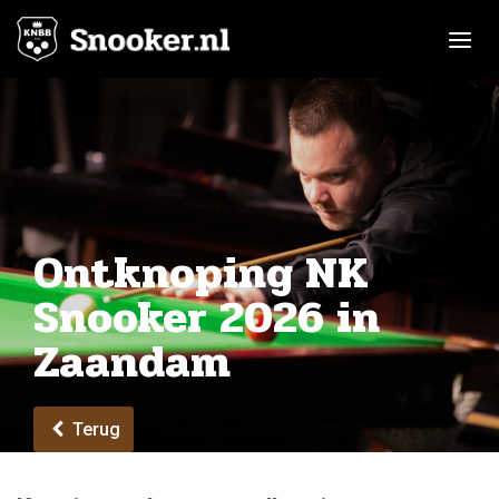
Toggle n
Ontknoping NK
Snooker 2026 in
Zaandam
Terug