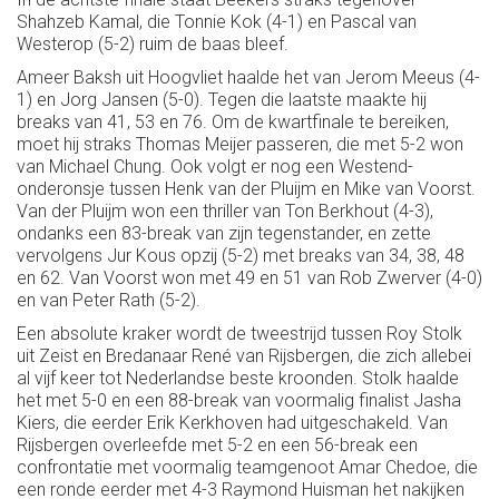
Shahzeb Kamal, die Tonnie Kok (4-1) en Pascal van
Westerop (5-2) ruim de baas bleef.
Ameer Baksh uit Hoogvliet haalde het van Jerom Meeus (4-
1) en Jorg Jansen (5-0). Tegen die laatste maakte hij
breaks van 41, 53 en 76. Om de kwartfinale te bereiken,
moet hij straks Thomas Meijer passeren, die met 5-2 won
van Michael Chung. Ook volgt er nog een Westend-
onderonsje tussen Henk van der Pluijm en Mike van Voorst.
Van der Pluijm won een thriller van Ton Berkhout (4-3),
ondanks een 83-break van zijn tegenstander, en zette
vervolgens Jur Kous opzij (5-2) met breaks van 34, 38, 48
en 62. Van Voorst won met 49 en 51 van Rob Zwerver (4-0)
en van Peter Rath (5-2).
Een absolute kraker wordt de tweestrijd tussen Roy Stolk
uit Zeist en Bredanaar René van Rijsbergen, die zich allebei
al vijf keer tot Nederlandse beste kroonden. Stolk haalde
het met 5-0 en een 88-break van voormalig finalist Jasha
Kiers, die eerder Erik Kerkhoven had uitgeschakeld. Van
Rijsbergen overleefde met 5-2 en een 56-break een
confrontatie met voormalig teamgenoot Amar Chedoe, die
een ronde eerder met 4-3 Raymond Huisman het nakijken