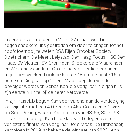
Tijdens de voorronden op 21 en 22 maart werd in
negen snookerclubs gestreden om door te dringen tot het
hoofdtoernooi, te weten DSA Rijen, Snooker Society
Doetinchem, De Meent Lelystad, Den Haag Focus, HSC Den
Haag, SV Vleuten, SV Groningen, Snookercafé Vlaardingen
en Westend Zaandam. Op die laatste locatie begonnen
afgelopen weekend ook de laatste 48 om de beste 16 te
bereiken. Die gaan op 11 en 12 april bepalen wie de
opvolger wordt van Sebas Kan, die vorig jaar in eigen huis
zijn eerste NK-titel bij de heren veroverde.
In zijn thuisclub begon Kan voortvarend aan de verdediging
van zijn titel met een 4-0 zege op Alex Collins en 5-1 winst
op Scott Veling, waarbij Kan breaks van 43, 55, 80 en 98
maakte. Dat brengt Kan bij de laatste 16 tegenover de
verliezend finalist van vorig jaar Joris Maas. De Brabander,
kampioen in 2019, schakelde de winnaar van 2023 Leon