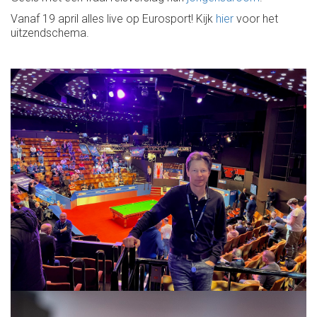
Vanaf 19 april alles live op Eurosport! Kijk
hier
voor het
uitzendschema.