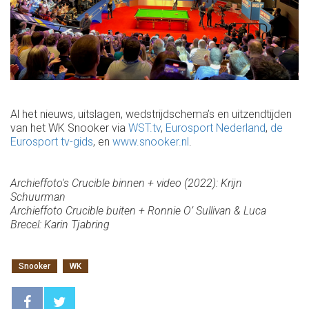
Al het nieuws, uitslagen, wedstrijdschema’s en uitzendtijden
van het WK Snooker via
WST.tv
,
Eurosport Nederland
,
de
Eurosport tv-gids
, en
www.snooker.nl
.
Archieffoto's Crucible binnen + video (2022): Krijn
Schuurman
Archieffoto Crucible buiten + Ronnie O’ Sullivan & Luca
Brecel: Karin Tjabring
Snooker
WK