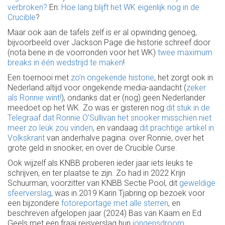
verbroken?
En:
Hoe lang blijft het WK eigenlijk nog in de
Crucible
?
Maar ook aan de tafels zelf is er al opwinding genoeg,
bijvoorbeeld over Jackson Page die historie schreef door
(nota bene in de voorronden voor het WK)
twee maximum
breaks in één wedstrijd te maken
!
Een toernooi met
zo’n ongekende historie
, het zorgt ook in
Nederland altijd voor ongekende media-aandacht (
zeker
als Ronnie wint!
), ondanks dat er (nog) geen Nederlander
meedoet op het WK. Zo was er gisteren nog
dit stuk in de
Telegraaf dat Ronnie O’Sullivan het snooker misschien niet
meer zo leuk zou vinden
, en vandaag
dit prachtige artikel in
Volkskrant
van anderhalve pagina: over Ronnie, over het
grote geld in snooker, en over de Crucible Curse.
Ook wijzelf als KNBB proberen ieder jaar iets leuks te
schrijven, en ter plaatse te zijn. Zo had in 2022 Krijn
Schuurman, voorzitter van KNBB Sectie Pool, dit
geweldige
sfeerverslag
, was in 2019 Karin Tjabring op bezoek voor
een bijzondere
fotoreportage met alle sterren
, en
beschreven afgelopen jaar (2024) Bas van Kaam en Ed
Geels met een fraai reisverslag hun
jongensdroom
.