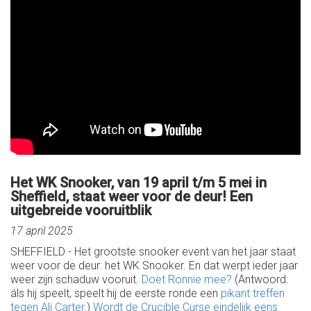
Het WK Snooker, van 19 april t/m 5 mei in
Sheffield, staat weer voor de deur! Een
uitgebreide vooruitblik
17 april 2025
SHEFFIELD - Het grootste snooker event van het jaar staat
weer voor de deur: het WK Snooker. En dat werpt ieder jaar
weer zijn schaduw vooruit.
Doet Ronnie mee?
(Antwoord:
áls hij speelt, speelt hij de eerste ronde een
pikant treffen
tegen Ali Carter
.)
Wordt de Crucible Curse eindelijk eens