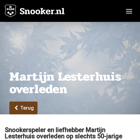
Toggle n
Martijn Lesterhuis
overleden
Terug
Snookerspeler en liefhebber Martijn
Lesterhuis overleden op slechts 50-jarige