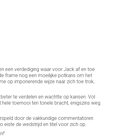
l en een verdediging waar voor Jack af en toe
rde frame nog een moeilijke potkans om het
ame op imponerende wijze naar zich toe trok,
ie beter te verdelen en wachtte op kansen. Vol
 hele toernooi ten tonele bracht, enigszins weg
 voorspeld door de vakkundige commentatoren
eiste de wedstrijd en titel voor zich op.
n!”