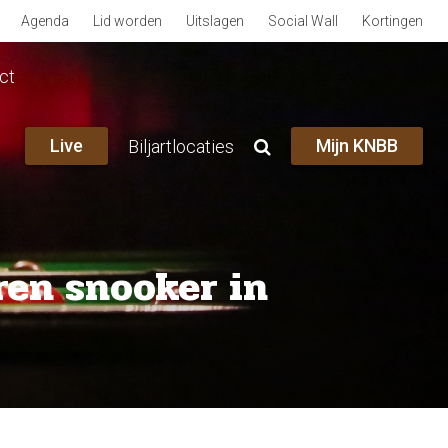
Agenda
Lid worden
Uitslagen
Social Wall
Kortingen
ct
Live
Mijn KNBB
Biljartlocaties
ren snooker in