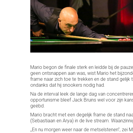
Mario begon de finale sterk en leidde bij de pauz
geen ontsnappen aan was, wist Mario het bijzond
frame naar zich toe te trekken en de stand gelij
ondanks dat hij snookers nodig had.
Na de interval leek de lange dag van concentreren z
opportunisme bleef Jack Bruins wel voor zijn kans
geëbd.
Mario bracht met een degelijk frame de stand naa
(Sebastiaan en Arya) in de live stream. Waanzinnig
,,En nu morgen weer naar de metselstenen", zei Mar