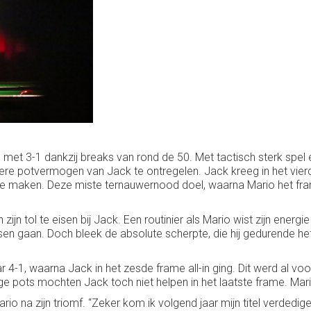
e met 3-1 dankzij breaks van rond de 50. Met tactisch sterk spe
ere potvermogen van Jack te ontregelen. Jack kreeg in het vie
k te maken. Deze miste ternauwernood doel, waarna Mario het fr
ijn tol te eisen bij Jack. Een routinier als Mario wist zijn energ
en gaan. Doch bleek de absolute scherpte, die hij gedurende het
r 4-1, waarna Jack in het zesde frame all-in ging. Dit werd al
e pots mochten Jack toch niet helpen in het laatste frame. Mario 
io na zijn triomf. “Zeker kom ik volgend jaar mijn titel verdedige