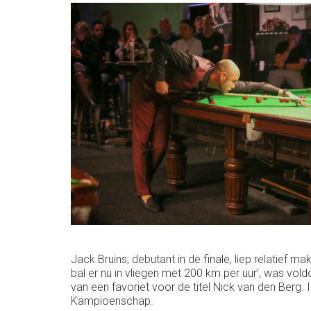
Jack Bruins, debutant in de finale, liep relatief
bal er nu in vliegen met 200 km per uur’, was vo
van een favoriet voor de titel Nick van den Berg. 
Kampioenschap.