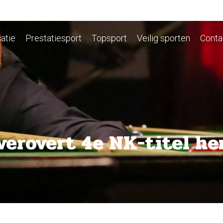
atie
Prestatiesport
Topsport
Veilig sporten
Conta
erovert 4e NK-titel he